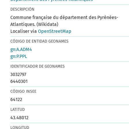
DESCRIPCIÓN
Commune française du département des Pyrénées-
Atlantiques. (Wikidata)
Localiser via
OpenStreetMap
CÓDIGO DE ENTIDAD GEONAMES
gn:A.ADM4
gn:P.PPL
IDENTIFICADOR DE GEONAMES
3032797
6440301
CÓDIGO INSEE
64122
LATITUD
43.48012
LONGITUD