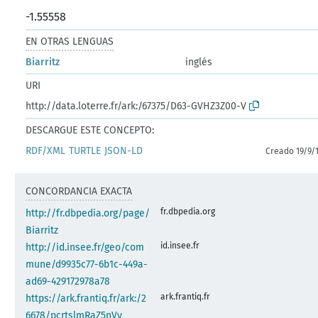
-1.55558
EN OTRAS LENGUAS
Biarritz
inglés
URI
http://data.loterre.fr/ark:/67375/D63-GVHZ3Z00-V
DESCARGUE ESTE CONCEPTO:
RDF/XML
TURTLE
JSON-LD
Creado 19/9/
CONCORDANCIA EXACTA
fr.dbpedia.org
http://fr.dbpedia.org/page/
Biarritz
id.insee.fr
http://id.insee.fr/geo/com
mune/d9935c77-6b1c-449a-
ad69-429172978a78
ark.frantiq.fr
https://ark.frantiq.fr/ark:/2
6678/pcrtslmRaZ5nVy