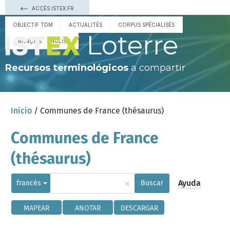
ACCÈS ISTEX.FR
OBJECTIF TDM
ACTUALITÉS
CORPUS SPÉCIALISÉS
Loterre
FRANÇAIS
ENGLISH
Recursos terminológicos
a compartir
Inicio
/ Communes de France (thésaurus)
Communes de France
(thésaurus)
×
Ayuda
francés
Buscar
MAPEAR
ANOTAR
DESCARGAR