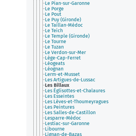
Le Pian-sur-Garonne
Le Porge
Le Pout
Le Puy (Gironde)
Le Taillan-Médoc
Le Teich
Le Temple (Gironde)
Le Tourne
Le Tuzan
Le Verdon-sur-Mer
Lège-Cap-Ferret
Léogeats
Léognan
Lerm-et-Musset
Les Artigues-de-Lussac
Les Billaux
Les Églisottes-et-Chalaures
Les Esseintes
Les Lèves-et-Thoumeyragues
Les Peintures
Les Salles-de-Castillon
Lesparre-Médoc
Lestiac-sur-Garonne
Libourne
Lignan-de-Bazas