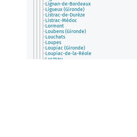
Lignan-de-Bordeaux
Ligueux (Gironde)
Listrac-de-Durèze
Listrac-Médoc
Lormont
Loubens (Gironde)
Louchats
Loupes
Loupiac (Gironde)
Loupiac-de-la-Réole
Lucmau
Ludon-Médoc
Lugaignac
Lugasson
Lugon-et-l'Île-du-Carnay
Lugos
Lussac (Gironde)
Macau
Madirac
Maransin
Marcenais
Marcheprime
Margaux-Cantenac
Margueron
Marimbault