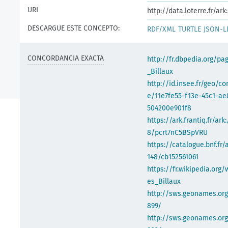
URI
http://data.loterre.fr/a
DESCARGUE ESTE CONCEPTO:
RDF/XML
TURTLE
JSON-L
CONCORDANCIA EXACTA
http://fr.dbpedia.org/pa
_Billaux
http://id.insee.fr/geo/
e/11e7fe55-f13e-45c1-ae
504200e901f8
https://ark.frantiq.fr/ark
8/pcrt7nC5BSpVRU
https://catalogue.bnf.fr/
148/cb152561061
https://fr.wikipedia.org/
es_Billaux
http://sws.geonames.or
899/
http://sws.geonames.org