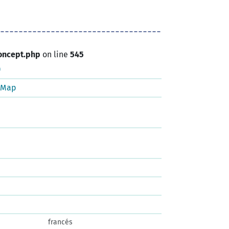
oncept.php
on line
545
)
tMap
francés