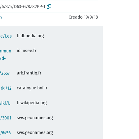
rk:/67375/D63-G78Z82PP-T
Creado 19/9/18
D
fr.dbpedia.org
ge/Les
id.insee.fr
commun
8d-
ark.frantiq.fr
:/2667
catalogue.bnf.fr
ark:/12
fr.wikipedia.org
wiki/L
sws.geonames.org
g/3001
sws.geonames.org
/6456