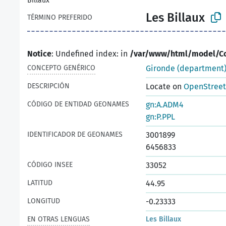
Billaux
Les Billaux
TÉRMINO PREFERIDO
Notice
: Undefined index: in
/var/www/html/model/C
CONCEPTO GENÉRICO
Gironde (department
DESCRIPCIÓN
Locate on
OpenStree
CÓDIGO DE ENTIDAD GEONAMES
gn:A.ADM4
gn:P.PPL
IDENTIFICADOR DE GEONAMES
3001899
6456833
CÓDIGO INSEE
33052
LATITUD
44.95
LONGITUD
-0.23333
EN OTRAS LENGUAS
Les Billaux