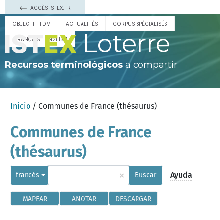
ACCÈS ISTEX.FR
OBJECTIF TDM
ACTUALITÉS
CORPUS SPÉCIALISÉS
Loterre
FRANÇAIS
ENGLISH
Recursos terminológicos
a compartir
Inicio
/ Communes de France (thésaurus)
Communes de France
(thésaurus)
×
Ayuda
francés
Buscar
MAPEAR
ANOTAR
DESCARGAR