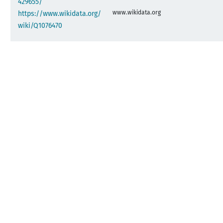
429655/
www.wikidata.org
https://www.wikidata.org/
wiki/Q1076470