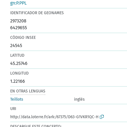
gn:P.PPL
IDENTIFICADOR DE GEONAMES
2973208
6429655
CÓDIGO INSEE
24545
LATITUD
45.25746
LONGITUD
1.22166
EN OTRAS LENGUAS
Teillots
inglés
URI
http://data.loterre.fr/ark:/67375/D63-G1VKR1QC-H
DESCARGUE ESTE CONCEPTO: