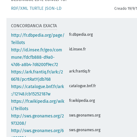
RDF/XML
TURTLE
JSON-LD
Creado 19/9/
CONCORDANCIA EXACTA
fr.dbpedia.org
http://fr.dbpedia.org/page/
Teillots
id.insee.fr
http://id.insee.fr/geo/com
mune/fdcfb888-d9a0-
47d6-a8b4-7d6200f9ec72
ark.frantiq.fr
https://ark.frantiq.fr/ark:/2
6678/pcrtRatYjdb768
catalogue.bnf.fr
https://catalogue.bnf.fr/ark
:/12148/cb15252187w
fr.wikipedia.org
https://fr.wikipedia.org/wik
i/Teillots
sws.geonames.org
http://sws.geonames.org/2
973208/
sws.geonames.org
http://sws.geonames.org/6