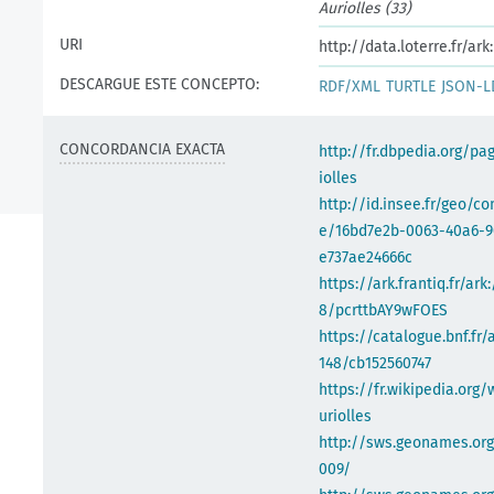
Auriolles (33)
URI
http://data.loterre.fr/a
DESCARGUE ESTE CONCEPTO:
RDF/XML
TURTLE
JSON-L
CONCORDANCIA EXACTA
http://fr.dbpedia.org/pa
iolles
http://id.insee.fr/geo/
e/16bd7e2b-0063-40a6-
e737ae24666c
https://ark.frantiq.fr/ark
8/pcrttbAY9wFOES
https://catalogue.bnf.fr/
148/cb152560747
https://fr.wikipedia.org/
uriolles
http://sws.geonames.or
009/