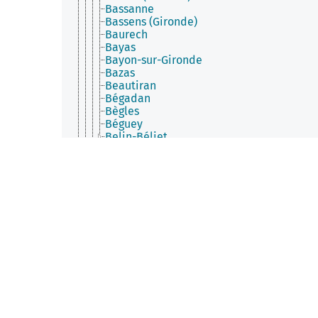
Bassanne
Bassens (Gironde)
Baurech
Bayas
Bayon-sur-Gironde
Bazas
Beautiran
Bégadan
Bègles
Béguey
Belin-Béliet
Bellebat
Bellefond (Gironde)
Belvès-de-Castillon
Bernos-Beaulac
Berson
Berthez
Beychac-et-Caillau
Bieujac
Biganos
Birac (Gironde)
Blaignac
Blaignan-Prignac
Blanquefort (Gironde)
Blasimon