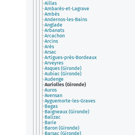
Aillas
Ambarès-et-Lagrave
Ambès
Andernos-les-Bains
Anglade
Arbanats
Arcachon
Arcins
Arès
Arsac
Artigues-près-Bordeaux
Arveyres
Asques (Gironde)
Aubiac (Gironde)
Audenge
Auriolles (Gironde)
Auros
Avensan
Ayguemorte-les-Graves
Bagas
Baigneaux (Gironde)
Balizac
Barie
Baron (Gironde)
Barsac (Gironde)