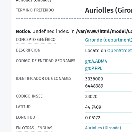
Auriolles (Gironde)
Auriolles (Gir
TÉRMINO PREFERIDO
Notice
: Undefined index: in
/var/www/html/model/C
CONCEPTO GENÉRICO
Gironde (department
DESCRIPCIÓN
Locate on
OpenStree
CÓDIGO DE ENTIDAD GEONAMES
gn:A.ADM4
gn:P.PPL
IDENTIFICADOR DE GEONAMES
3036009
6448389
CÓDIGO INSEE
33020
LATITUD
44.7409
LONGITUD
0.05172
EN OTRAS LENGUAS
Auriolles (Gironde)