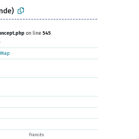
onde)
oncept.php
on line
545
)
tMap
francés