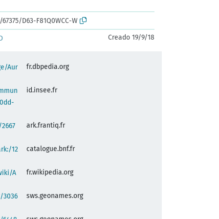
rk:/67375/D63-F81Q0WCC-W
Creado 19/9/18
D
fr.dbpedia.org
ge/Aur
id.insee.fr
commun
90dd-
ark.frantiq.fr
:/2667
catalogue.bnf.fr
ark:/12
fr.wikipedia.org
wiki/A
sws.geonames.org
g/3036