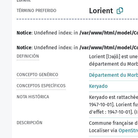
Lorient
Lorient
TÉRMINO PREFERIDO
Notice
: Undefined index: in
/var/www/html/model/C
Notice
: Undefined index: in
/var/www/html/model/C
DEFINICIÓN
Lorient [lɔʁjɑ̃] est u
département du Morbi
CONCEPTO GENÉRICO
Département du Mor
CONCEPTOS ESPECÍFICOS
Keryado
NOTA HISTÓRICA
Keryado est rattachée 
1947-10-01]. Lorient f
d'effet : 1947-10-01]. (
DESCRIPCIÓN
Commune française d
Localiser via
OpenStr