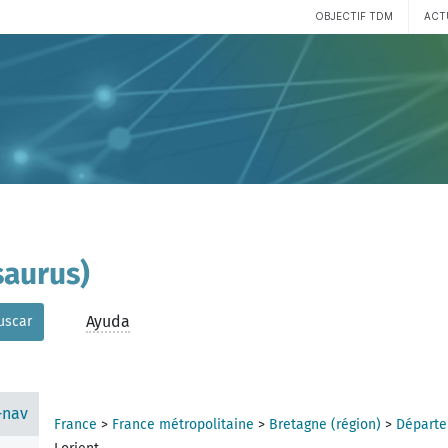
OBJECTIF TDM
ACT
aurus)
Ayuda
uscar
-nav
France
>
France métropolitaine
>
Bretagne (région)
>
Départe