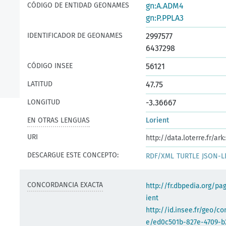
CÓDIGO DE ENTIDAD GEONAMES
gn:A.ADM4
gn:P.PPLA3
IDENTIFICADOR DE GEONAMES
2997577
6437298
CÓDIGO INSEE
56121
LATITUD
47.75
LONGITUD
-3.36667
EN OTRAS LENGUAS
Lorient
URI
http://data.loterre.fr/a
DESCARGUE ESTE CONCEPTO:
RDF/XML
TURTLE
JSON-L
CONCORDANCIA EXACTA
http://fr.dbpedia.org/pa
ient
http://id.insee.fr/geo/
e/ed0c501b-827e-4709-b