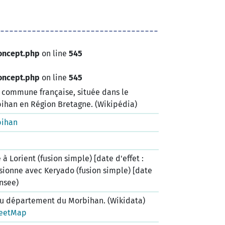
oncept.php
on line
545
oncept.php
on line
545
ne commune française, située dans le
han en Région Bretagne. (Wikipédia)
bihan
à Lorient (fusion simple) [date d'effet :
usionne avec Keryado (fusion simple) [date
Insee)
u département du Morbihan. (Wikidata)
eetMap