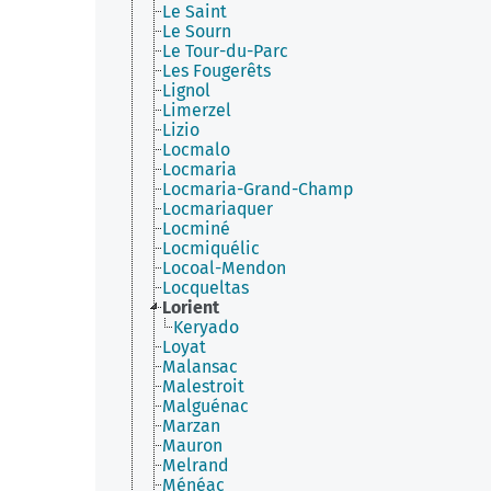
Le Saint
Le Sourn
Le Tour-du-Parc
Les Fougerêts
Lignol
Limerzel
Lizio
Locmalo
Locmaria
Locmaria-Grand-Champ
Locmariaquer
Locminé
Locmiquélic
Locoal-Mendon
Locqueltas
Lorient
Keryado
Loyat
Malansac
Malestroit
Malguénac
Marzan
Mauron
Melrand
Ménéac