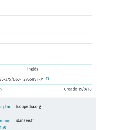
inglés
rk:/67375/D63-F29S58VF-M
Creado 19/9/18
D
fr.dbpedia.org
ge/Lor
id.insee.fr
commun
2b8-