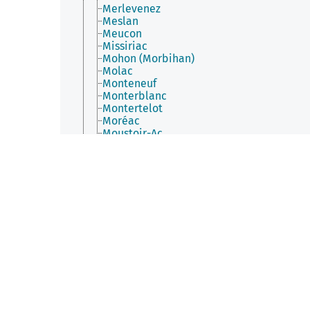
Merlevenez
Meslan
Meucon
Missiriac
Mohon (Morbihan)
Molac
Monteneuf
Monterblanc
Montertelot
Moréac
Moustoir-Ac
Muzillac
Néant-sur-Yvel
Neulliac
Nivillac
Nostang
Noyal-Muzillac
Noyal-Pontivy
Péaule
Peillac
Pénestin
Persquen
Plaudren
Plescop
Pleucadeuc