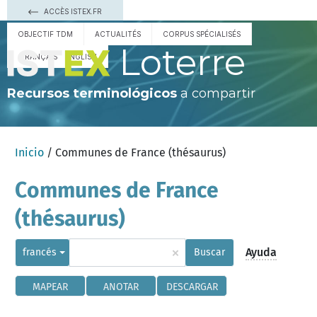
ACCÈS ISTEX.FR
OBJECTIF TDM
ACTUALITÉS
CORPUS SPÉCIALISÉS
Loterre
FRANÇAIS
ENGLISH
Recursos terminológicos
a compartir
Inicio
/ Communes de France (thésaurus)
Communes de France
(thésaurus)
×
Ayuda
francés
Buscar
MAPEAR
ANOTAR
DESCARGAR