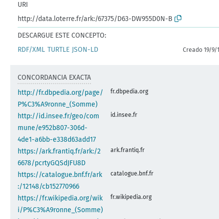
URI
http://data.loterre.fr/ark:/67375/D63-DW955D0N-B
DESCARGUE ESTE CONCEPTO:
RDF/XML
TURTLE
JSON-LD
Creado 19/9/
CONCORDANCIA EXACTA
fr.dbpedia.org
http://fr.dbpedia.org/page/
P%C3%A9ronne_(Somme)
id.insee.fr
http://id.insee.fr/geo/com
mune/e952b807-306d-
4de1-a6bb-e338d63add17
ark.frantiq.fr
https://ark.frantiq.fr/ark:/2
6678/pcrtyGQSdJFU8D
catalogue.bnf.fr
https://catalogue.bnf.fr/ark
:/12148/cb152770966
fr.wikipedia.org
https://fr.wikipedia.org/wik
i/P%C3%A9ronne_(Somme)