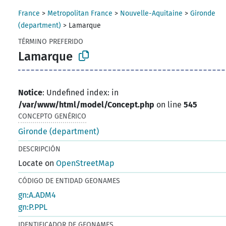
France
>
Metropolitan France
>
Nouvelle-Aquitaine
>
Gironde
(department)
>
Lamarque
TÉRMINO PREFERIDO
Lamarque
Notice
: Undefined index: in
/var/www/html/model/Concept.php
on line
545
CONCEPTO GENÉRICO
Gironde (department)
DESCRIPCIÓN
Locate on
OpenStreetMap
CÓDIGO DE ENTIDAD GEONAMES
gn:A.ADM4
gn:P.PPL
IDENTIFICADOR DE GEONAMES