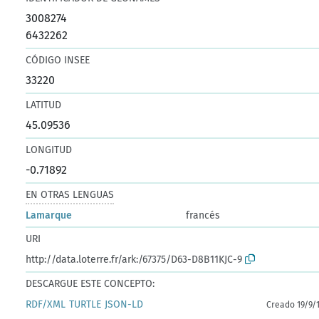
3008274
6432262
CÓDIGO INSEE
33220
LATITUD
45.09536
LONGITUD
-0.71892
EN OTRAS LENGUAS
Lamarque
francés
URI
http://data.loterre.fr/ark:/67375/D63-D8B11KJC-9
DESCARGUE ESTE CONCEPTO:
RDF/XML
TURTLE
JSON-LD
Creado 19/9/