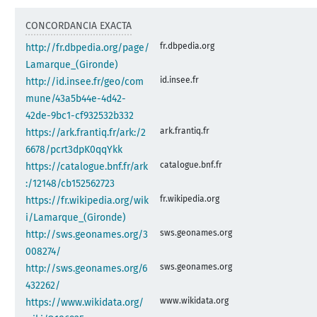
CONCORDANCIA EXACTA
fr.dbpedia.org
http://fr.dbpedia.org/page/
Lamarque_(Gironde)
id.insee.fr
http://id.insee.fr/geo/com
mune/43a5b44e-4d42-
42de-9bc1-cf932532b332
ark.frantiq.fr
https://ark.frantiq.fr/ark:/2
6678/pcrt3dpK0qqYkk
catalogue.bnf.fr
https://catalogue.bnf.fr/ark
:/12148/cb152562723
fr.wikipedia.org
https://fr.wikipedia.org/wik
i/Lamarque_(Gironde)
sws.geonames.org
http://sws.geonames.org/3
008274/
sws.geonames.org
http://sws.geonames.org/6
432262/
www.wikidata.org
https://www.wikidata.org/