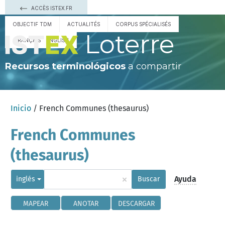
ACCÈS ISTEX.FR
OBJECTIF TDM
ACTUALITÉS
CORPUS SPÉCIALISÉS
Loterre
FRANÇAIS
ENGLISH
Recursos terminológicos
a compartir
Inicio
/ French Communes (thesaurus)
French Communes
(thesaurus)
×
Ayuda
inglés
Buscar
MAPEAR
ANOTAR
DESCARGAR