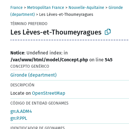
France
>
Metropolitan France
>
Nouvelle-Aquitaine
>
Gironde
(department)
>
Les Lèves-et-Thoumeyragues
TÉRMINO PREFERIDO
Les Lèves-et-Thoumeyragues
Notice
: Undefined index: in
/var/www/html/model/Concept.php
on line
545
CONCEPTO GENÉRICO
Gironde (department)
DESCRIPCIÓN
Locate on
OpenStreetMap
CÓDIGO DE ENTIDAD GEONAMES
gn:A.ADM4
gn:P.PPL
IDENTIFICADOR DE GEONAMES