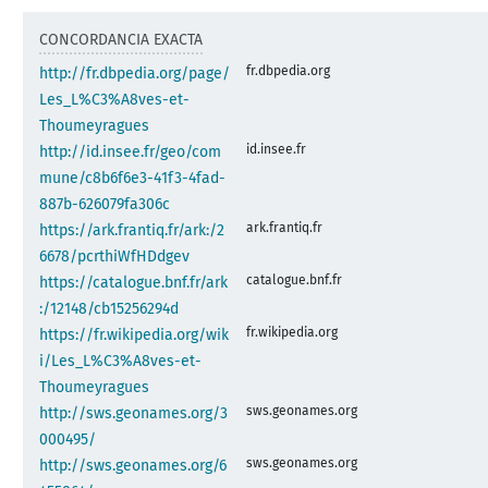
CONCORDANCIA EXACTA
fr.dbpedia.org
http://fr.dbpedia.org/page/
Les_L%C3%A8ves-et-
Thoumeyragues
id.insee.fr
http://id.insee.fr/geo/com
mune/c8b6f6e3-41f3-4fad-
887b-626079fa306c
ark.frantiq.fr
https://ark.frantiq.fr/ark:/2
6678/pcrthiWfHDdgev
catalogue.bnf.fr
https://catalogue.bnf.fr/ark
:/12148/cb15256294d
fr.wikipedia.org
https://fr.wikipedia.org/wik
i/Les_L%C3%A8ves-et-
Thoumeyragues
sws.geonames.org
http://sws.geonames.org/3
000495/
sws.geonames.org
http://sws.geonames.org/6