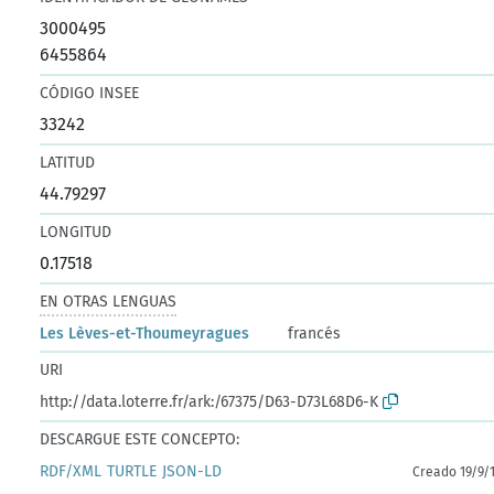
3000495
6455864
CÓDIGO INSEE
33242
LATITUD
44.79297
LONGITUD
0.17518
EN OTRAS LENGUAS
Les Lèves-et-Thoumeyragues
francés
URI
http://data.loterre.fr/ark:/67375/D63-D73L68D6-K
DESCARGUE ESTE CONCEPTO:
RDF/XML
TURTLE
JSON-LD
Creado 19/9/