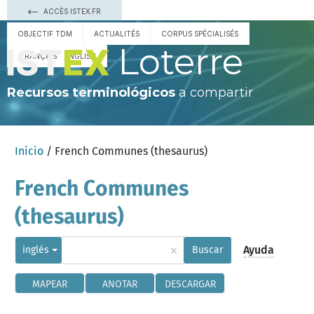
ACCÈS ISTEX.FR
OBJECTIF TDM
ACTUALITÉS
CORPUS SPÉCIALISÉS
Loterre
FRANÇAIS
ENGLISH
Recursos terminológicos
a compartir
Inicio
/ French Communes (thesaurus)
French Communes
(thesaurus)
×
Ayuda
inglés
Buscar
MAPEAR
ANOTAR
DESCARGAR