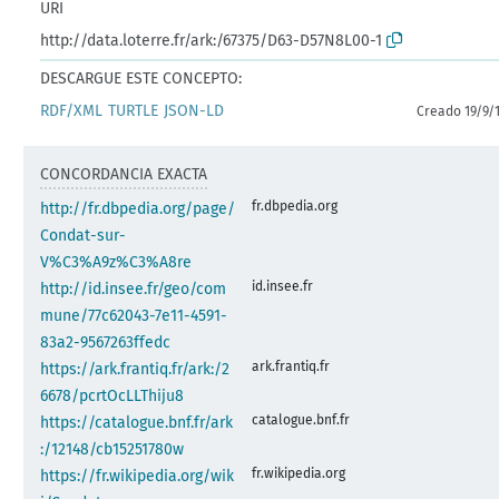
URI
http://data.loterre.fr/ark:/67375/D63-D57N8L00-1
DESCARGUE ESTE CONCEPTO:
RDF/XML
TURTLE
JSON-LD
Creado 19/9/
CONCORDANCIA EXACTA
fr.dbpedia.org
http://fr.dbpedia.org/page/
Condat-sur-
V%C3%A9z%C3%A8re
id.insee.fr
http://id.insee.fr/geo/com
mune/77c62043-7e11-4591-
83a2-9567263ffedc
ark.frantiq.fr
https://ark.frantiq.fr/ark:/2
6678/pcrtOcLLThiju8
catalogue.bnf.fr
https://catalogue.bnf.fr/ark
:/12148/cb15251780w
fr.wikipedia.org
https://fr.wikipedia.org/wik