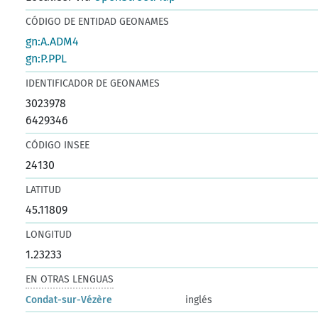
CÓDIGO DE ENTIDAD GEONAMES
gn:A.ADM4
gn:P.PPL
IDENTIFICADOR DE GEONAMES
3023978
6429346
CÓDIGO INSEE
24130
LATITUD
45.11809
LONGITUD
1.23233
EN OTRAS LENGUAS
Condat-sur-Vézère
inglés