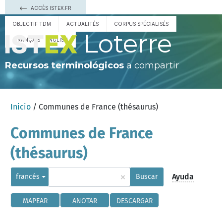
ACCÈS ISTEX.FR
OBJECTIF TDM
ACTUALITÉS
CORPUS SPÉCIALISÉS
Loterre
FRANÇAIS
ENGLISH
Recursos terminológicos
a compartir
Inicio
/ Communes de France (thésaurus)
Communes de France
(thésaurus)
×
Ayuda
francés
Buscar
MAPEAR
ANOTAR
DESCARGAR