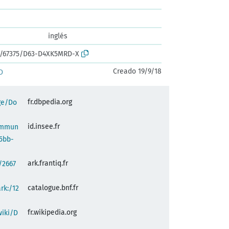
inglés
rk:/67375/D63-D4XK5MRD-X
Creado 19/9/18
D
fr.dbpedia.org
ge/Do
id.insee.fr
commun
5bb-
ark.frantiq.fr
:/2667
catalogue.bnf.fr
ark:/12
fr.wikipedia.org
wiki/D