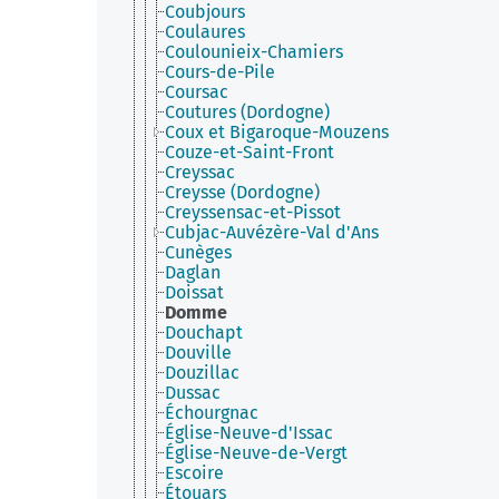
Coubjours
Coulaures
Coulounieix-Chamiers
Cours-de-Pile
Coursac
Coutures (Dordogne)
Coux et Bigaroque-Mouzens
Couze-et-Saint-Front
Creyssac
Creysse (Dordogne)
Creyssensac-et-Pissot
Cubjac-Auvézère-Val d'Ans
Cunèges
Daglan
Doissat
Domme
Douchapt
Douville
Douzillac
Dussac
Échourgnac
Église-Neuve-d'Issac
Église-Neuve-de-Vergt
Escoire
Étouars