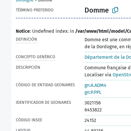
Dordogne
>
Domme
Domme
TÉRMINO PREFERIDO
Notice
: Undefined index: in
/var/www/html/model/C
DEFINICIÓN
Domme est une commu
de la Dordogne, en ré
CONCEPTO GENÉRICO
Département de la D
DESCRIPCIÓN
Commune française du
Localiser via
OpenStr
CÓDIGO DE ENTIDAD GEONAMES
gn:A.ADM4
gn:P.PPL
IDENTIFICADOR DE GEONAMES
3021156
6453822
CÓDIGO INSEE
24152
LATITUD
44.80218