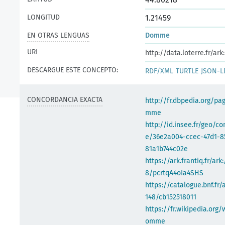
LONGITUD
1.21459
EN OTRAS LENGUAS
Domme
URI
http://data.loterre.fr/a
DESCARGUE ESTE CONCEPTO:
RDF/XML
TURTLE
JSON-L
CONCORDANCIA EXACTA
http://fr.dbpedia.org/pa
mme
http://id.insee.fr/geo/
e/36e2a004-ccec-47d1-8
81a1b744c02e
https://ark.frantiq.fr/ark
8/pcrtqA4oIa4SHS
https://catalogue.bnf.fr/
148/cb152518011
https://fr.wikipedia.org/
omme