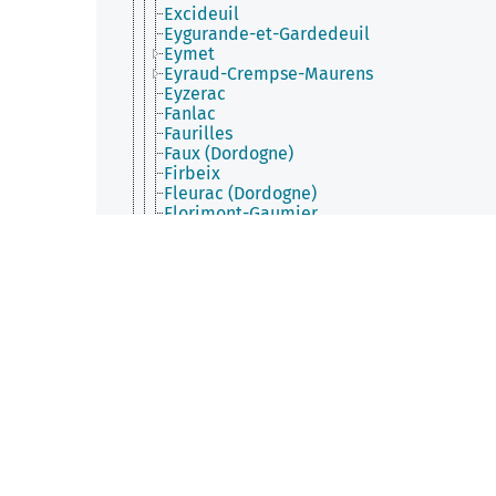
Excideuil
Eygurande-et-Gardedeuil
Eymet
Eyraud-Crempse-Maurens
Eyzerac
Fanlac
Faurilles
Faux (Dordogne)
Firbeix
Fleurac (Dordogne)
Florimont-Gaumier
Fonroque
Fossemagne
Fougueyrolles
Fouleix
Fraisse
Gabillou
Gageac-et-Rouillac
Gardonne
Gaugeac
Génis
Ginestet
Gout-Rossignol
Grand-Brassac
Granges-d'Ans