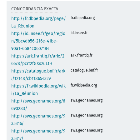
CONCORDANCIA EXACTA
fr.dbpedia.org
http://fr.dbpedia.org/page/
La_Réunion
id.insee.fr
http://id.insee.fr/geo/regio
n/5bc4db56-216e-41be-
90a1-6b84c0607184
ark.frantiq.fr
https://ark.frantiq.fr/ark:/2
6678/pcrt2fGXszuLtH
catalogue.bnf.fr
https://catalogue.bnf.fr/ark
:/12148/cb11865432v
fr.wikipedia.org
https://fr.wikipedia.org/wik
i/La_Réunion
sws.geonames.org
http://sws.geonames.org/6
690283/
sws.geonames.org
http://sws.geonames.org/9
35316/
sws.geonames.org
http://sws.geonames.org/9
35317/