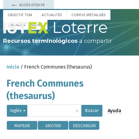
ACCÈS ISTEX.FR
OBJECTIF TDM
ACTUALITÉS
CORPUS SPÉCIALISÉS
Loterre
FRANÇAIS
ENGLISH
Recursos terminológicos
a compartir
Inicio
/ French Communes (thesaurus)
French Communes
(thesaurus)
×
Ayuda
inglés
Buscar
MAPEAR
ANOTAR
DESCARGAR