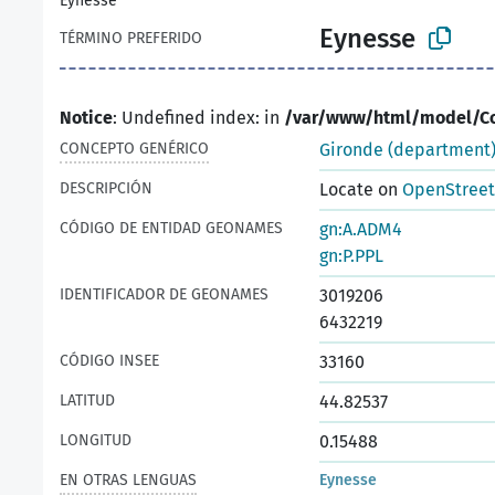
Eynesse
Eynesse
TÉRMINO PREFERIDO
Notice
: Undefined index: in
/var/www/html/model/C
CONCEPTO GENÉRICO
Gironde (department
DESCRIPCIÓN
Locate on
OpenStree
CÓDIGO DE ENTIDAD GEONAMES
gn:A.ADM4
gn:P.PPL
IDENTIFICADOR DE GEONAMES
3019206
6432219
CÓDIGO INSEE
33160
LATITUD
44.82537
LONGITUD
0.15488
EN OTRAS LENGUAS
Eynesse