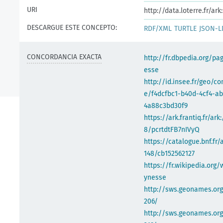
URI
http://data.loterre.fr/a
DESCARGUE ESTE CONCEPTO:
RDF/XML
TURTLE
JSON-L
CONCORDANCIA EXACTA
http://fr.dbpedia.org/pa
esse
http://id.insee.fr/geo/
e/f4dcfbc1-b40d-4cf4-a
4a88c3bd30f9
https://ark.frantiq.fr/ark
8/pcrtdtFB7nIVyQ
https://catalogue.bnf.fr/
148/cb152562127
https://fr.wikipedia.org/
ynesse
http://sws.geonames.or
206/
http://sws.geonames.org