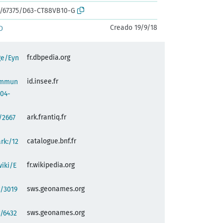
rk:/67375/D63-CT88VB10-G
Creado 19/9/18
D
fr.dbpedia.org
ge/Eyn
id.insee.fr
commun
b04-
ark.frantiq.fr
:/2667
catalogue.bnf.fr
ark:/12
fr.wikipedia.org
wiki/E
sws.geonames.org
g/3019
sws.geonames.org
/6432