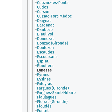
Cubzac-les-Ponts
Cudos
Cursan
Cussac-Fort-Médoc
Daignac
Dardenac
Daubèze
Dieulivol
Donnezac
Donzac (Gironde)
Doulezon
Escaudes
Escoussans
Espiet
Étauliers
Eynesse
Eyrans
Eysines
Faleyras
Fargues (Gironde)
Fargues-Saint-Hilaire
Flaujagues
Floirac (Gironde)
Floudès
Fontet