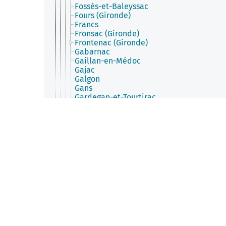
Fossès-et-Baleyssac
Fours (Gironde)
Francs
Fronsac (Gironde)
Frontenac (Gironde)
Gabarnac
Gaillan-en-Médoc
Gajac
Galgon
Gans
Gardegan-et-Tourtirac
Gauriac
Gauriaguet
Générac (Gironde)
Génissac
Gensac (Gironde)
Gironde-sur-Dropt
Giscos
Gornac
Goualade
Gours
Gradignan
Grayan-et-l'Hôpital
Grézillac
Grignols (Gironde)