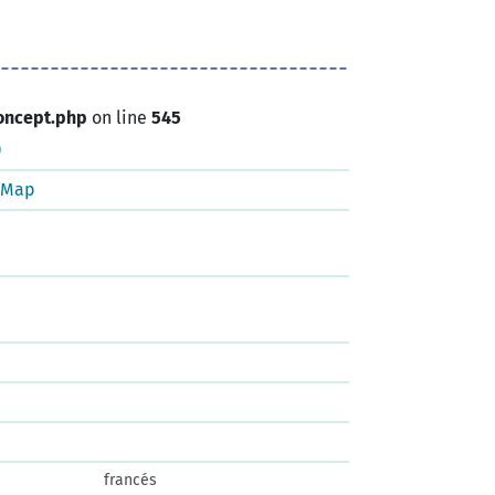
oncept.php
on line
545
)
tMap
francés