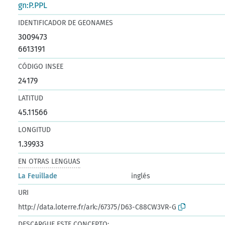
gn:P.PPL
IDENTIFICADOR DE GEONAMES
3009473
6613191
CÓDIGO INSEE
24179
LATITUD
45.11566
LONGITUD
1.39933
EN OTRAS LENGUAS
La Feuillade
inglés
URI
http://data.loterre.fr/ark:/67375/D63-C88CW3VR-G
DESCARGUE ESTE CONCEPTO: