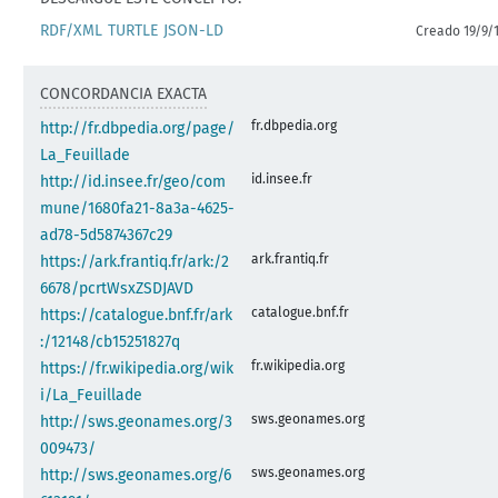
RDF/XML
TURTLE
JSON-LD
Creado 19/9/
CONCORDANCIA EXACTA
fr.dbpedia.org
http://fr.dbpedia.org/page/
La_Feuillade
id.insee.fr
http://id.insee.fr/geo/com
mune/1680fa21-8a3a-4625-
ad78-5d5874367c29
ark.frantiq.fr
https://ark.frantiq.fr/ark:/2
6678/pcrtWsxZSDJAVD
catalogue.bnf.fr
https://catalogue.bnf.fr/ark
:/12148/cb15251827q
fr.wikipedia.org
https://fr.wikipedia.org/wik
i/La_Feuillade
sws.geonames.org
http://sws.geonames.org/3
009473/
sws.geonames.org
http://sws.geonames.org/6