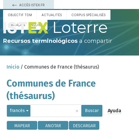
ACCÈS ISTEX.FR
OBJECTIF TDM
ACTUALITÉS
CORPUS SPÉCIALISÉS
Loterre
FRANÇAIS
ENGLISH
Recursos terminológicos
a compartir
Inicio
/ Communes de France (thésaurus)
Communes de France
(thésaurus)
×
Ayuda
francés
Buscar
MAPEAR
ANOTAR
DESCARGAR