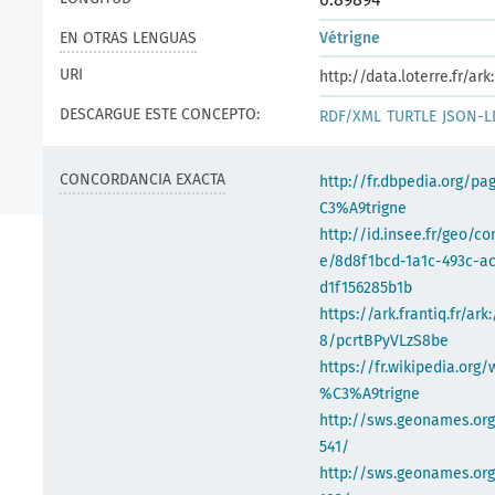
EN OTRAS LENGUAS
Vétrigne
URI
http://data.loterre.fr/a
DESCARGUE ESTE CONCEPTO:
RDF/XML
TURTLE
JSON-L
CONCORDANCIA EXACTA
http://fr.dbpedia.org/p
C3%A9trigne
http://id.insee.fr/geo/
e/8d8f1bcd-1a1c-493c-a
d1f156285b1b
https://ark.frantiq.fr/ark
8/pcrtBPyVLzS8be
https://fr.wikipedia.org/
%C3%A9trigne
http://sws.geonames.or
541/
http://sws.geonames.org