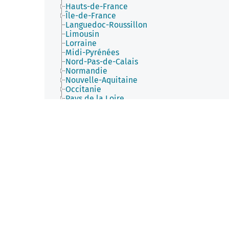
Hauts-de-France
Île-de-France
Languedoc-Roussillon
Limousin
Lorraine
Midi-Pyrénées
Nord-Pas-de-Calais
Normandie
Nouvelle-Aquitaine
Occitanie
Pays de la Loire
Picardie
Poitou-Charentes
Provence-Alpes-Côte d'Azur
Rhône-Alpes