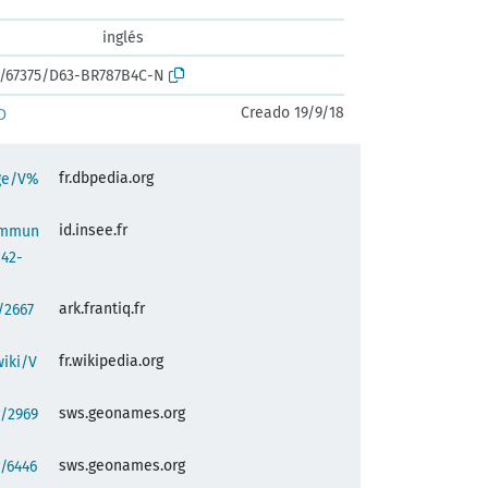
inglés
rk:/67375/D63-BR787B4C-N
Creado 19/9/18
D
fr.dbpedia.org
age/V%
id.insee.fr
commun
c42-
ark.frantiq.fr
:/2667
fr.wikipedia.org
wiki/V
sws.geonames.org
g/2969
sws.geonames.org
/6446