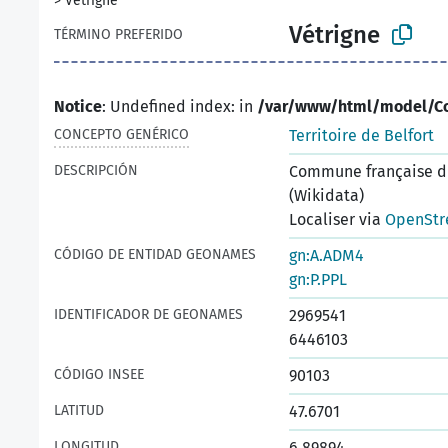
>
Vétrigne
Vétrigne
TÉRMINO PREFERIDO
Notice
: Undefined index: in
/var/www/html/model/C
CONCEPTO GENÉRICO
Territoire de Belfort
DESCRIPCIÓN
Commune française du
(Wikidata)
Localiser via
OpenStr
CÓDIGO DE ENTIDAD GEONAMES
gn:A.ADM4
gn:P.PPL
IDENTIFICADOR DE GEONAMES
2969541
6446103
CÓDIGO INSEE
90103
LATITUD
47.6701
LONGITUD
6.89894