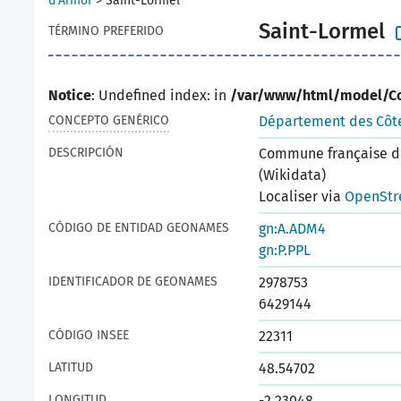
d'Armor
>
Saint-Lormel
Saint-Lormel
TÉRMINO PREFERIDO
Notice
: Undefined index: in
/var/www/html/model/C
CONCEPTO GENÉRICO
Département des Côt
DESCRIPCIÓN
Commune française d
(Wikidata)
Localiser via
OpenStr
CÓDIGO DE ENTIDAD GEONAMES
gn:A.ADM4
gn:P.PPL
IDENTIFICADOR DE GEONAMES
2978753
6429144
CÓDIGO INSEE
22311
LATITUD
48.54702
LONGITUD
-2.23048