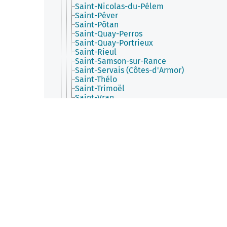
Saint-Nicolas-du-Pélem
Saint-Péver
Saint-Pôtan
Saint-Quay-Perros
Saint-Quay-Portrieux
Saint-Rieul
Saint-Samson-sur-Rance
Saint-Servais (Côtes-d'Armor)
Saint-Thélo
Saint-Trimoël
Saint-Vran
Sainte-Tréphine
Senven-Léhart
Sévignac
Squiffiec
Taden
Tonquédec
Tramain
Trébédan
Trébeurden
Trébrivan
Trébry
Trédaniel
Trédarzec
Trédias