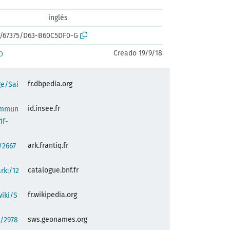
inglés
rk:/67375/D63-B60C5DF0-G
Creado 19/9/18
D
fr.dbpedia.org
ge/Sai
id.insee.fr
commun
1f-
ark.frantiq.fr
:/2667
catalogue.bnf.fr
ark:/12
fr.wikipedia.org
wiki/S
sws.geonames.org
g/2978