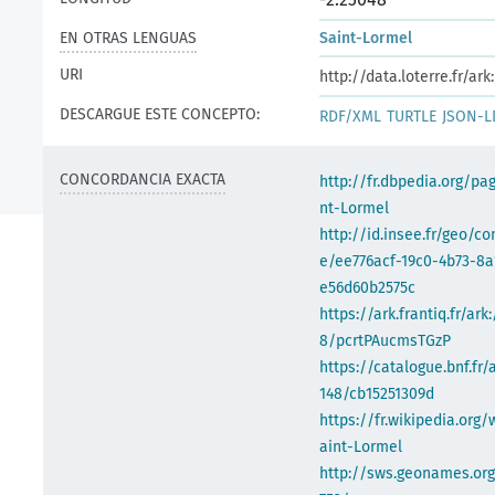
EN OTRAS LENGUAS
Saint-Lormel
URI
http://data.loterre.fr/a
DESCARGUE ESTE CONCEPTO:
RDF/XML
TURTLE
JSON-L
CONCORDANCIA EXACTA
http://fr.dbpedia.org/pa
nt-Lormel
http://id.insee.fr/geo/
e/ee776acf-19c0-4b73-8a
e56d60b2575c
https://ark.frantiq.fr/ark
8/pcrtPAucmsTGzP
https://catalogue.bnf.fr/
148/cb15251309d
https://fr.wikipedia.org/
aint-Lormel
http://sws.geonames.or