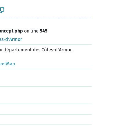
oncept.php
on line
545
es-d'Armor
u département des Côtes-d'Armor.
eetMap