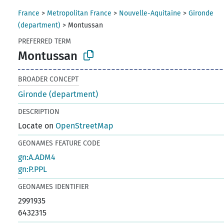
France
>
Metropolitan France
>
Nouvelle-Aquitaine
>
Gironde
(department)
>
Montussan
PREFERRED TERM
Montussan
BROADER CONCEPT
Gironde (department)
DESCRIPTION
Locate on
OpenStreetMap
GEONAMES FEATURE CODE
gn:A.ADM4
gn:P.PPL
GEONAMES IDENTIFIER
2991935
6432315