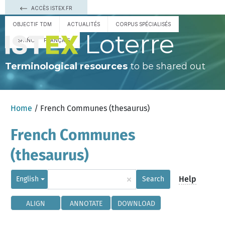
ACCÈS ISTEX.FR
OBJECTIF TDM
ACTUALITÉS
CORPUS SPÉCIALISÉS
Loterre
ESPAÑOL
FRANÇAIS
Terminological resources
to be shared out
Home
/ French Communes (thesaurus)
French Communes
(thesaurus)
×
Help
English
Search
ALIGN
ANNOTATE
DOWNLOAD