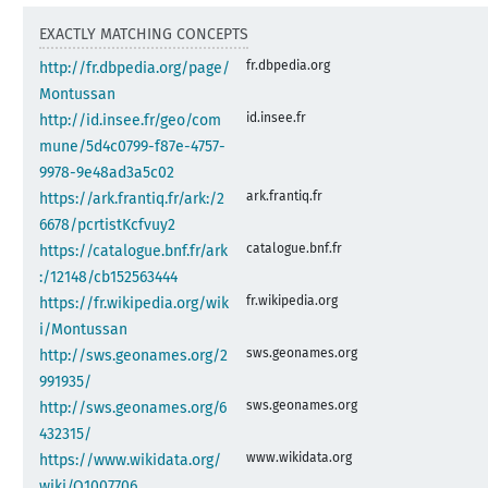
EXACTLY MATCHING CONCEPTS
fr.dbpedia.org
http://fr.dbpedia.org/page/
Montussan
id.insee.fr
http://id.insee.fr/geo/com
mune/5d4c0799-f87e-4757-
9978-9e48ad3a5c02
ark.frantiq.fr
https://ark.frantiq.fr/ark:/2
6678/pcrtistKcfvuy2
catalogue.bnf.fr
https://catalogue.bnf.fr/ark
:/12148/cb152563444
fr.wikipedia.org
https://fr.wikipedia.org/wik
i/Montussan
sws.geonames.org
http://sws.geonames.org/2
991935/
sws.geonames.org
http://sws.geonames.org/6
432315/
www.wikidata.org
https://www.wikidata.org/
wiki/Q1007706