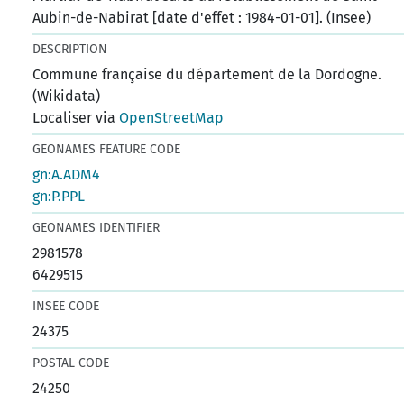
Aubin-de-Nabirat [date d'effet : 1984-01-01]. (Insee)
DESCRIPTION
Commune française du département de la Dordogne.
(Wikidata)
Localiser via
OpenStreetMap
GEONAMES FEATURE CODE
gn:A.ADM4
gn:P.PPL
GEONAMES IDENTIFIER
2981578
6429515
INSEE CODE
24375
POSTAL CODE
24250