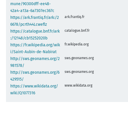
mune/90300dff-ee48-
42a4-a13a-6a7307ec367c
ark.frantiq.fr
https://ark.frantiq.fr/ark:/2
6678/pcrth44Lcweflz
catalogue.bnf.fr
https://catalogue.bnf.fr/ark
:/12148/cb15252020b
fr.wikipedia.org
https://fr.wikipedia.org/wik
i/Saint-Aubin-de-Nabirat
sws.geonames.org
http://sws.geonames.org/2
981578/
sws.geonames.org
http://sws.geonames.org/6
429515/
www.wikidata.org
https://www.wikidata.org/
wiki/Q1077316