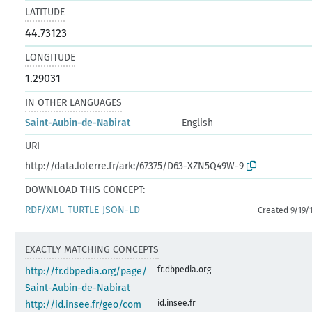
LATITUDE
44.73123
LONGITUDE
1.29031
IN OTHER LANGUAGES
Saint-Aubin-de-Nabirat
English
URI
http://data.loterre.fr/ark:/67375/D63-XZN5Q49W-9
DOWNLOAD THIS CONCEPT:
RDF/XML
TURTLE
JSON-LD
Created 9/19/
EXACTLY MATCHING CONCEPTS
fr.dbpedia.org
http://fr.dbpedia.org/page/
Saint-Aubin-de-Nabirat
id.insee.fr
http://id.insee.fr/geo/com