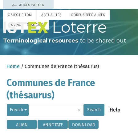
ACCÈS ISTEX.FR
OBJECTIF TDM
ACTUALITÉS
CORPUS SPÉCIALISÉS
Loterre
ESPAÑOL
FRANÇAIS
Terminological resources
to be shared out
Home
/ Communes de France (thésaurus)
Communes de France
(thésaurus)
×
Help
French
Search
ALIGN
ANNOTATE
DOWNLOAD