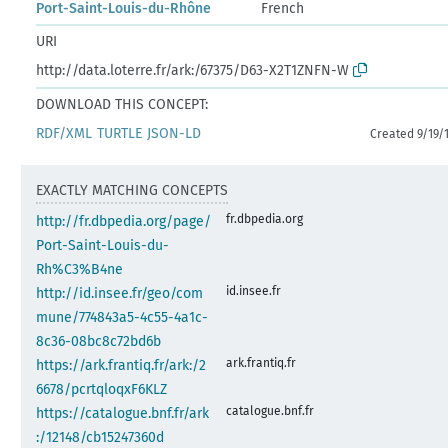
Port-Saint-Louis-du-Rhône
French
URI
http://data.loterre.fr/ark:/67375/D63-X2T1ZNFN-W
DOWNLOAD THIS CONCEPT:
RDF/XML
TURTLE
JSON-LD
Created 9/19/
EXACTLY MATCHING CONCEPTS
fr.dbpedia.org
http://fr.dbpedia.org/page/
Port-Saint-Louis-du-
Rh%C3%B4ne
id.insee.fr
http://id.insee.fr/geo/com
mune/774843a5-4c55-4a1c-
8c36-08bc8c72bd6b
ark.frantiq.fr
https://ark.frantiq.fr/ark:/2
6678/pcrtqloqxF6KLZ
catalogue.bnf.fr
https://catalogue.bnf.fr/ark
:/12148/cb15247360d