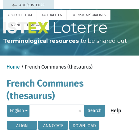
ACCÈS ISTEX.FR
OBJECTIF TDM
ACTUALITÉS
CORPUS SPÉCIALISÉS
Loterre
ESPAÑOL
FRANÇAIS
Terminological resources
to be shared out
Home
/ French Communes (thesaurus)
French Communes
(thesaurus)
×
Help
English
Search
ALIGN
ANNOTATE
DOWNLOAD