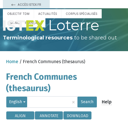
ACCÈS ISTEX.FR
OBJECTIF TDM
ACTUALITÉS
CORPUS SPÉCIALISÉS
Loterre
ESPAÑOL
FRANÇAIS
Terminological resources
to be shared out
Home
/ French Communes (thesaurus)
French Communes
(thesaurus)
×
Help
English
Search
ALIGN
ANNOTATE
DOWNLOAD