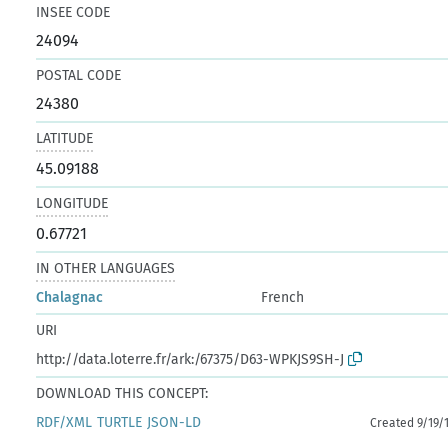
INSEE CODE
24094
POSTAL CODE
24380
LATITUDE
45.09188
LONGITUDE
0.67721
IN OTHER LANGUAGES
Chalagnac
French
URI
http://data.loterre.fr/ark:/67375/D63-WPKJS9SH-J
DOWNLOAD THIS CONCEPT:
RDF/XML
TURTLE
JSON-LD
Created 9/19/