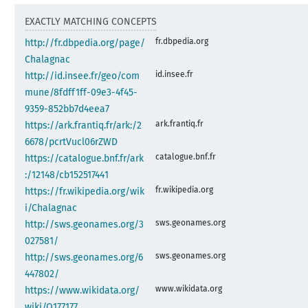
EXACTLY MATCHING CONCEPTS
fr.dbpedia.org
http://fr.dbpedia.org/page/
Chalagnac
id.insee.fr
http://id.insee.fr/geo/com
mune/8fdff1ff-09e3-4f45-
9359-852bb7d4eea7
ark.frantiq.fr
https://ark.frantiq.fr/ark:/2
6678/pcrtVucl06rZWD
catalogue.bnf.fr
https://catalogue.bnf.fr/ark
:/12148/cb152517441
fr.wikipedia.org
https://fr.wikipedia.org/wik
i/Chalagnac
sws.geonames.org
http://sws.geonames.org/3
027581/
sws.geonames.org
http://sws.geonames.org/6
447802/
www.wikidata.org
https://www.wikidata.org/
wiki/Q177177