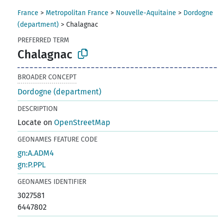
France
>
Metropolitan France
>
Nouvelle-Aquitaine
>
Dordogne
(department)
>
Chalagnac
PREFERRED TERM
Chalagnac
BROADER CONCEPT
Dordogne (department)
DESCRIPTION
Locate on
OpenStreetMap
GEONAMES FEATURE CODE
gn:A.ADM4
gn:P.PPL
GEONAMES IDENTIFIER
3027581
6447802