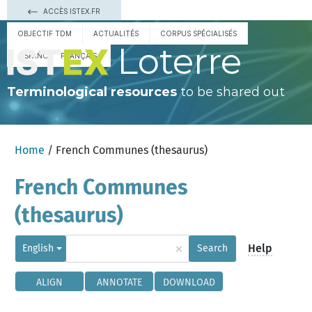
ACCÈS ISTEX.FR
OBJECTIF TDM
ACTUALITÉS
CORPUS SPÉCIALISÉS
Loterre
ESPAÑOL
FRANÇAIS
Terminological resources
to be shared out
Home
/ French Communes (thesaurus)
French Communes
(thesaurus)
×
Help
English
Search
ALIGN
ANNOTATE
DOWNLOAD