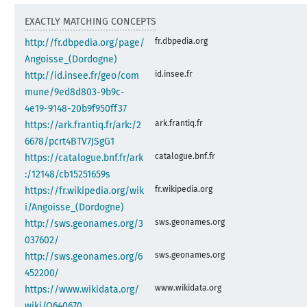
EXACTLY MATCHING CONCEPTS
fr.dbpedia.org
http://fr.dbpedia.org/page/
Angoisse_(Dordogne)
id.insee.fr
http://id.insee.fr/geo/com
mune/9ed8d803-9b9c-
4e19-9148-20b9f950ff37
ark.frantiq.fr
https://ark.frantiq.fr/ark:/2
6678/pcrt4BTV7JSgG1
catalogue.bnf.fr
https://catalogue.bnf.fr/ark
:/12148/cb15251659s
fr.wikipedia.org
https://fr.wikipedia.org/wik
i/Angoisse_(Dordogne)
sws.geonames.org
http://sws.geonames.org/3
037602/
sws.geonames.org
http://sws.geonames.org/6
452200/
www.wikidata.org
https://www.wikidata.org/
wiki/Q640670