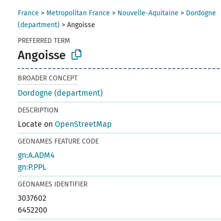
France
>
Metropolitan France
>
Nouvelle-Aquitaine
>
Dordogne
(department)
>
Angoisse
PREFERRED TERM
Angoisse
BROADER CONCEPT
Dordogne (department)
DESCRIPTION
Locate on
OpenStreetMap
GEONAMES FEATURE CODE
gn:A.ADM4
gn:P.PPL
GEONAMES IDENTIFIER
3037602
6452200