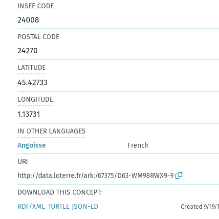
INSEE CODE
24008
POSTAL CODE
24270
LATITUDE
45.42733
LONGITUDE
1.13731
IN OTHER LANGUAGES
Angoisse
French
URI
http://data.loterre.fr/ark:/67375/D63-WM98RWX9-9
DOWNLOAD THIS CONCEPT:
RDF/XML
TURTLE
JSON-LD
Created 9/19/