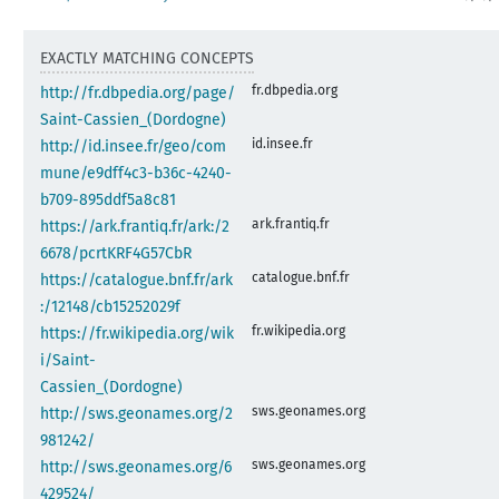
EXACTLY MATCHING CONCEPTS
fr.dbpedia.org
http://fr.dbpedia.org/page/
Saint-Cassien_(Dordogne)
id.insee.fr
http://id.insee.fr/geo/com
mune/e9dff4c3-b36c-4240-
b709-895ddf5a8c81
ark.frantiq.fr
https://ark.frantiq.fr/ark:/2
6678/pcrtKRF4G57CbR
catalogue.bnf.fr
https://catalogue.bnf.fr/ark
:/12148/cb15252029f
fr.wikipedia.org
https://fr.wikipedia.org/wik
i/Saint-
Cassien_(Dordogne)
sws.geonames.org
http://sws.geonames.org/2
981242/
sws.geonames.org
http://sws.geonames.org/6
429524/