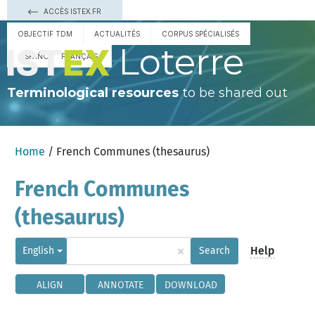
ACCÈS ISTEX.FR
OBJECTIF TDM
ACTUALITÉS
CORPUS SPÉCIALISÉS
Loterre
ESPAÑOL
FRANÇAIS
Terminological resources
to be shared out
Home
/ French Communes (thesaurus)
French Communes
(thesaurus)
×
Help
English
Search
ALIGN
ANNOTATE
DOWNLOAD