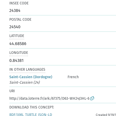
INSEE CODE
24384
POSTAL CODE
24540
LATITUDE
44.68586
LONGITUDE
0.84381
IN OTHER LANGUAGES
Saint-Cassien (Dordogne)
French
Saint-Cassien (24)
URI
http://data.loterre.fr/ark:/67375/D63-WH24J3HL-6
DOWNLOAD THIS CONCEPT:
RDF/XML
TURTLE
JSON-LD
Created 9/19/