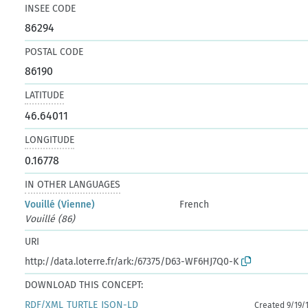
INSEE CODE
86294
POSTAL CODE
86190
LATITUDE
46.64011
LONGITUDE
0.16778
IN OTHER LANGUAGES
Vouillé (Vienne)
French
Vouillé (86)
URI
http://data.loterre.fr/ark:/67375/D63-WF6HJ7Q0-K
DOWNLOAD THIS CONCEPT:
RDF/XML
TURTLE
JSON-LD
Created 9/19/