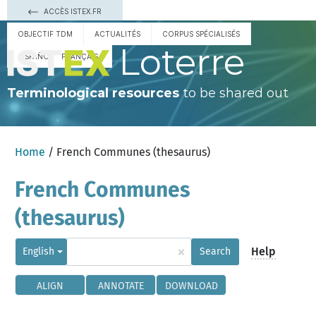
ACCÈS ISTEX.FR
OBJECTIF TDM
ACTUALITÉS
CORPUS SPÉCIALISÉS
Loterre
ESPAÑOL
FRANÇAIS
Terminological resources
to be shared out
Home
/ French Communes (thesaurus)
French Communes
(thesaurus)
×
Help
English
Search
ALIGN
ANNOTATE
DOWNLOAD