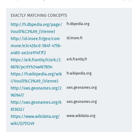
EXACTLY MATCHING CONCEPTS
fr.dbpedia.org
http://fr.dbpedia.org/page/
Vouill%C3%A9_(Vienne)
id.insee.fr
http://id.insee.fr/geo/com
mune/e3c42bcd-584f-475b-
a480-ae2ce914f7f2
ark.frantiq.fr
https://ark.frantiq.fr/ark:/2
6678/pcrtYh24wW7B5n
fr.wikipedia.org
https://fr.wikipedia.org/wik
i/Vouill%C3%A9_(Vienne)
sws.geonames.org
http://sws.geonames.org/2
967647/
sws.geonames.org
http://sws.geonames.org/6
613632/
www.wikidata.org
https://www.wikidata.org/
wiki/Q751249