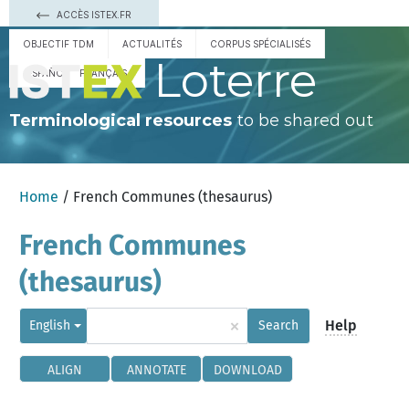
ACCÈS ISTEX.FR
OBJECTIF TDM
ACTUALITÉS
CORPUS SPÉCIALISÉS
Loterre
ESPAÑOL
FRANÇAIS
Terminological resources
to be shared out
Home
/ French Communes (thesaurus)
French Communes
(thesaurus)
×
Help
English
Search
ALIGN
ANNOTATE
DOWNLOAD