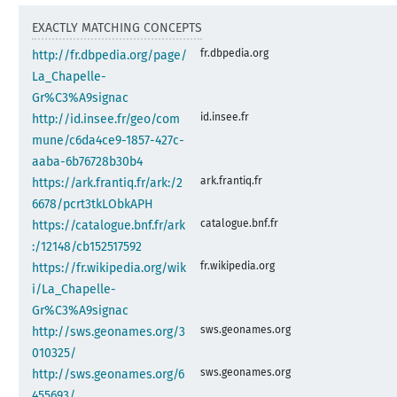
EXACTLY MATCHING CONCEPTS
fr.dbpedia.org
http://fr.dbpedia.org/page/
La_Chapelle-
Gr%C3%A9signac
id.insee.fr
http://id.insee.fr/geo/com
mune/c6da4ce9-1857-427c-
aaba-6b76728b30b4
ark.frantiq.fr
https://ark.frantiq.fr/ark:/2
6678/pcrt3tkLObkAPH
catalogue.bnf.fr
https://catalogue.bnf.fr/ark
:/12148/cb152517592
fr.wikipedia.org
https://fr.wikipedia.org/wik
i/La_Chapelle-
Gr%C3%A9signac
sws.geonames.org
http://sws.geonames.org/3
010325/
sws.geonames.org
http://sws.geonames.org/6
455693/