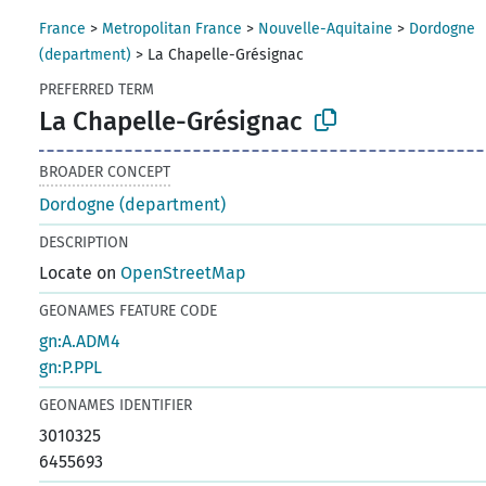
France
>
Metropolitan France
>
Nouvelle-Aquitaine
>
Dordogne
(department)
>
La Chapelle-Grésignac
PREFERRED TERM
La Chapelle-Grésignac
BROADER CONCEPT
Dordogne (department)
DESCRIPTION
Locate on
OpenStreetMap
GEONAMES FEATURE CODE
gn:A.ADM4
gn:P.PPL
GEONAMES IDENTIFIER
3010325
6455693