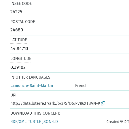
INSEE CODE
24225
POSTAL CODE
24680
LATITUDE
44.84713
LONGITUDE
0.39102
IN OTHER LANGUAGES
Lamonzie-Saint-Martin
French
URI
http://data.loterre.fr/ark:/67375/D63-VR6XTBVN-9
DOWNLOAD THIS CONCEPT:
RDF/XML
TURTLE
JSON-LD
Created 9/19/