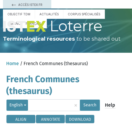
ACCÈS ISTEX.FR
OBJECTIF TDM
ACTUALITÉS
CORPUS SPÉCIALISÉS
Loterre
ESPAÑOL
FRANÇAIS
Terminological resources
to be shared out
Home
/ French Communes (thesaurus)
French Communes
(thesaurus)
×
Help
English
Search
ALIGN
ANNOTATE
DOWNLOAD