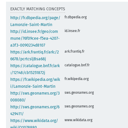
EXACTLY MATCHING CONCEPTS
fr.dbpedia.org
http://fr.dbpedia.org/page/
Lamonzie-Saint-Martin
id.insee.fr
http://id.insee.fr/geo/com
mune/76f09cee-f5ea-4207-
a3f3-0090234d8107
ark.frantiq.fr
https://ark.frantiq.fr/ark:/2
6678/pcrtcsljBsa68j
catalogue.bnf.fr
https://catalogue.bnf.fr/ark
:/12148/cb15251872j
fr.wikipedia.org
https://fr.wikipedia.org/wik
i/Lamonzie-Saint-Martin
sws.geonames.org
http://sws.geonames.org/3
008080/
sws.geonames.org
http://sws.geonames.org/6
429411/
www.wikidata.org
https://www.wikidata.org/
wiki/Q1078880