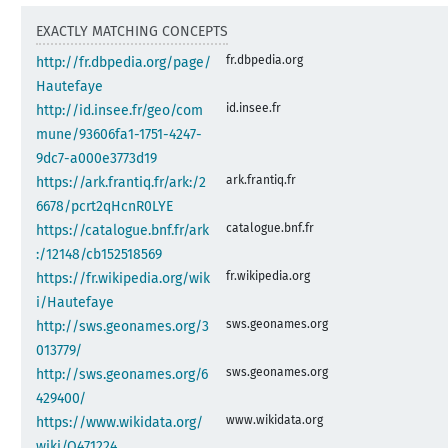
EXACTLY MATCHING CONCEPTS
fr.dbpedia.org
http://fr.dbpedia.org/page/
Hautefaye
id.insee.fr
http://id.insee.fr/geo/com
mune/93606fa1-1751-4247-
9dc7-a000e3773d19
ark.frantiq.fr
https://ark.frantiq.fr/ark:/2
6678/pcrt2qHcnR0LYE
catalogue.bnf.fr
https://catalogue.bnf.fr/ark
:/12148/cb152518569
fr.wikipedia.org
https://fr.wikipedia.org/wik
i/Hautefaye
sws.geonames.org
http://sws.geonames.org/3
013779/
sws.geonames.org
http://sws.geonames.org/6
429400/
www.wikidata.org
https://www.wikidata.org/
wiki/Q471224