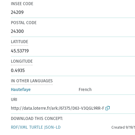
INSEE CODE
24209
POSTAL CODE
24300
LATITUDE
45.53719
LONGITUDE
0.4935
IN OTHER LANGUAGES
Hautefaye
French
URI
http://data.loterre.fr/ark:/67375/D63-V3QGL9RR-F
DOWNLOAD THIS CONCEPT:
RDF/XML
TURTLE
JSON-LD
Created 9/19/