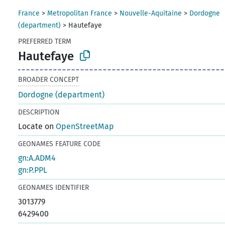
France
>
Metropolitan France
>
Nouvelle-Aquitaine
>
Dordogne
(department)
>
Hautefaye
PREFERRED TERM
Hautefaye
BROADER CONCEPT
Dordogne (department)
DESCRIPTION
Locate on
OpenStreetMap
GEONAMES FEATURE CODE
gn:A.ADM4
gn:P.PPL
GEONAMES IDENTIFIER
3013779
6429400