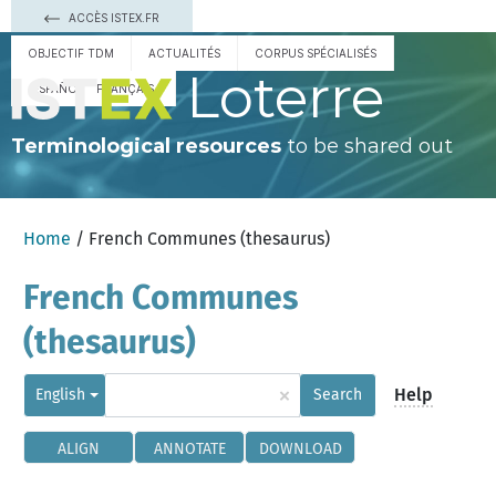
ACCÈS ISTEX.FR
OBJECTIF TDM
ACTUALITÉS
CORPUS SPÉCIALISÉS
Loterre
ESPAÑOL
FRANÇAIS
Terminological resources
to be shared out
Home
/ French Communes (thesaurus)
French Communes
(thesaurus)
×
Help
English
Search
ALIGN
ANNOTATE
DOWNLOAD