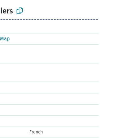
iers
tMap
French