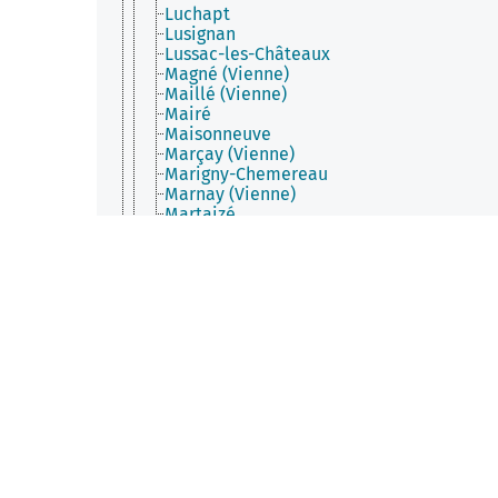
Luchapt
Lusignan
Lussac-les-Châteaux
Magné (Vienne)
Maillé (Vienne)
Mairé
Maisonneuve
Marçay (Vienne)
Marigny-Chemereau
Marnay (Vienne)
Martaizé
Massognes
Maulay
Mauprévoir
Mazerolles (Vienne)
Mazeuil
Messemé
Mignaloux-Beauvoir
Migné-Auxances
Millac
Mirebeau
Moncontour (Vienne)
Mondion
Montamisé
Monthoiron