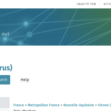
OBJECTIF TDM
ACTU
 out
rus)
Help
arch
France
>
Metropolitan France
>
Nouvelle-Aquitaine
>
Vienne 