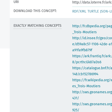
URI
http://data.loterre.fr/a
DOWNLOAD THIS CONCEPT:
RDF/XML
TURTLE
JSON-L
EXACTLY MATCHING CONCEPTS
http://fr.dbpedia.org/pa
_Trois-Moutiers
http://id.insee.fr/geo/
e/d59a8c57-1106-42de-a1
a91fa9fb879f
https://ark.frantiq.fr/ark
8/pcrthcGk87aDs6
https://catalogue.bnf.fr/
148/cb152786994
https://fr.wikipedia.org/
es_Trois-Moutiers
http://sws.geonames.or
431/
http://sws.geonames.org
925/