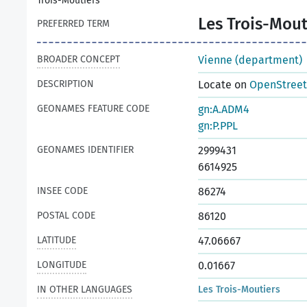
Trois-Moutiers
Les Trois-Mout
PREFERRED TERM
BROADER CONCEPT
Vienne (department)
DESCRIPTION
Locate on
OpenStree
GEONAMES FEATURE CODE
gn:A.ADM4
gn:P.PPL
GEONAMES IDENTIFIER
2999431
6614925
INSEE CODE
86274
POSTAL CODE
86120
LATITUDE
47.06667
LONGITUDE
0.01667
IN OTHER LANGUAGES
Les Trois-Moutiers