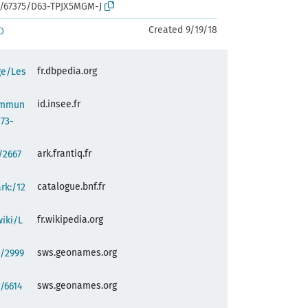
rk:/67375/D63-TPJX5MGM-J
Created 9/19/18
D
fr.dbpedia.org
ge/Les
id.insee.fr
commun
73-
ark.frantiq.fr
:/2667
catalogue.bnf.fr
ark:/12
fr.wikipedia.org
wiki/L
sws.geonames.org
g/2999
sws.geonames.org
/6614