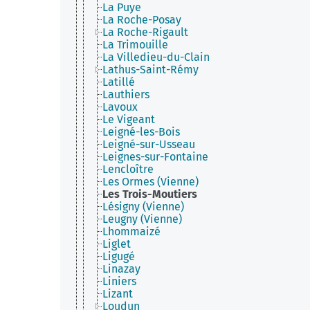
La Puye
La Roche-Posay
La Roche-Rigault
La Trimouille
La Villedieu-du-Clain
Lathus-Saint-Rémy
Latillé
Lauthiers
Lavoux
Le Vigeant
Leigné-les-Bois
Leigné-sur-Usseau
Leignes-sur-Fontaine
Lencloître
Les Ormes (Vienne)
Les Trois-Moutiers
Lésigny (Vienne)
Leugny (Vienne)
Lhommaizé
Liglet
Ligugé
Linazay
Liniers
Lizant
Loudun