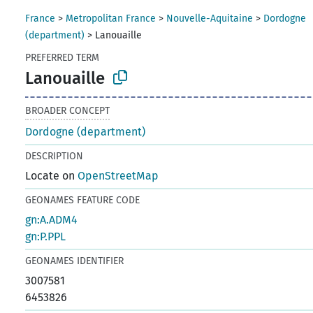
France
>
Metropolitan France
>
Nouvelle-Aquitaine
>
Dordogne
(department)
>
Lanouaille
PREFERRED TERM
Lanouaille
BROADER CONCEPT
Dordogne (department)
DESCRIPTION
Locate on
OpenStreetMap
GEONAMES FEATURE CODE
gn:A.ADM4
gn:P.PPL
GEONAMES IDENTIFIER
3007581
6453826