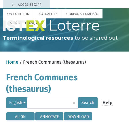
ACCÈS ISTEX.FR
OBJECTIF TDM
ACTUALITÉS
CORPUS SPÉCIALISÉS
Loterre
ESPAÑOL
FRANÇAIS
Terminological resources
to be shared out
Home
/ French Communes (thesaurus)
French Communes
(thesaurus)
×
Help
English
Search
ALIGN
ANNOTATE
DOWNLOAD