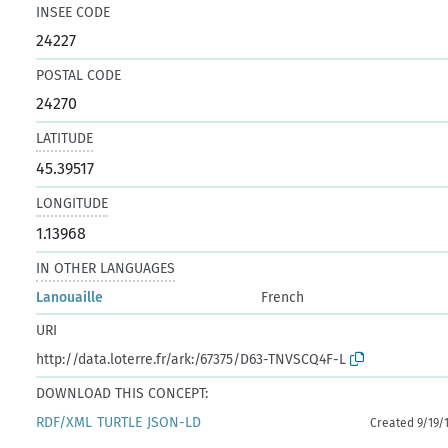
INSEE CODE
24227
POSTAL CODE
24270
LATITUDE
45.39517
LONGITUDE
1.13968
IN OTHER LANGUAGES
Lanouaille
French
URI
http://data.loterre.fr/ark:/67375/D63-TNVSCQ4F-L
DOWNLOAD THIS CONCEPT:
RDF/XML
TURTLE
JSON-LD
Created 9/19/