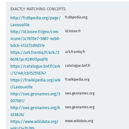
EXACTLY MATCHING CONCEPTS
fr.dbpedia.org
http://fr.dbpedia.org/page/
Lanouaille
id.insee.fr
http://id.insee.fr/geo/com
mune/3c7670e7-5687-4eb0-
bdc6-413272d9d37e
ark.frantiq.fr
https://ark.frantiq.fr/ark:/2
6678/pcrt2RVl5poJFB
catalogue.bnf.fr
https://catalogue.bnf.fr/ark
:/12148/cb152518747
fr.wikipedia.org
https://fr.wikipedia.org/wik
i/Lanouaille
sws.geonames.org
http://sws.geonames.org/3
007581/
sws.geonames.org
http://sws.geonames.org/6
453826/
www.wikidata.org
https://www.wikidata.org/
wiki/Q470789