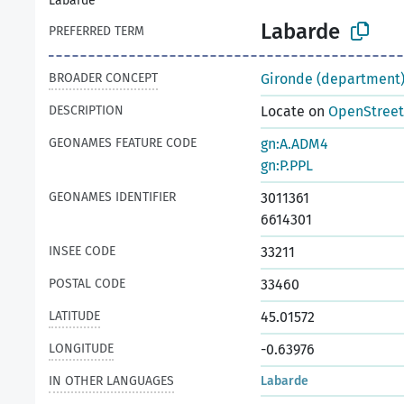
Labarde
Labarde
PREFERRED TERM
BROADER CONCEPT
Gironde (department
DESCRIPTION
Locate on
OpenStree
GEONAMES FEATURE CODE
gn:A.ADM4
gn:P.PPL
GEONAMES IDENTIFIER
3011361
6614301
INSEE CODE
33211
POSTAL CODE
33460
LATITUDE
45.01572
LONGITUDE
-0.63976
IN OTHER LANGUAGES
Labarde