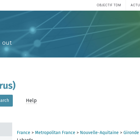
OBJECTIF TDM
ACTU
 out
rus)
Help
arch
France
>
Metropolitan France
>
Nouvelle-Aquitaine
>
Gironde