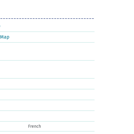
)
tMap
French