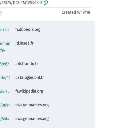
rk:/67375/D63-TMT2S56K-S
Created 9/19/18
D
fr.dbpedia.org
ge/La
id.insee.fr
commun
fe-
ark.frantiq.fr
:/2667
catalogue.bnf.fr
ark:/12
fr.wikipedia.org
wiki/L
sws.geonames.org
/3011
sws.geonames.org
/6614