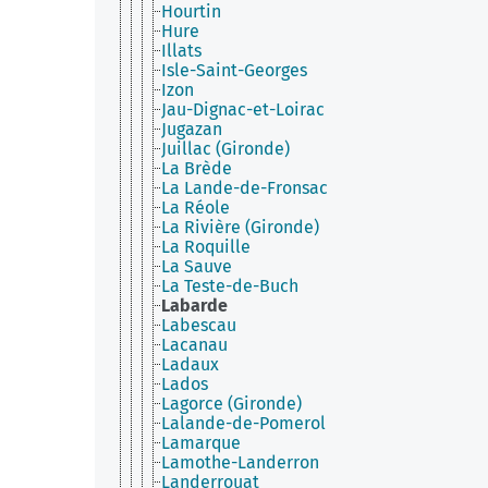
Hourtin
Hure
Illats
Isle-Saint-Georges
Izon
Jau-Dignac-et-Loirac
Jugazan
Juillac (Gironde)
La Brède
La Lande-de-Fronsac
La Réole
La Rivière (Gironde)
La Roquille
La Sauve
La Teste-de-Buch
Labarde
Labescau
Lacanau
Ladaux
Lados
Lagorce (Gironde)
Lalande-de-Pomerol
Lamarque
Lamothe-Landerron
Landerrouat