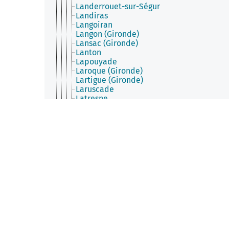
Landerrouet-sur-Ségur
Landiras
Langoiran
Langon (Gironde)
Lansac (Gironde)
Lanton
Lapouyade
Laroque (Gironde)
Lartigue (Gironde)
Laruscade
Latresne
Lavazan
Le Barp
Le Bouscat
Le Fieu
Le Haillan
Le Nizan
Le Pian-Médoc
Le Pian-sur-Garonne
Le Porge
Le Pout
Le Puy (Gironde)
Le Taillan-Médoc
Le Teich
Le Temple (Gironde)