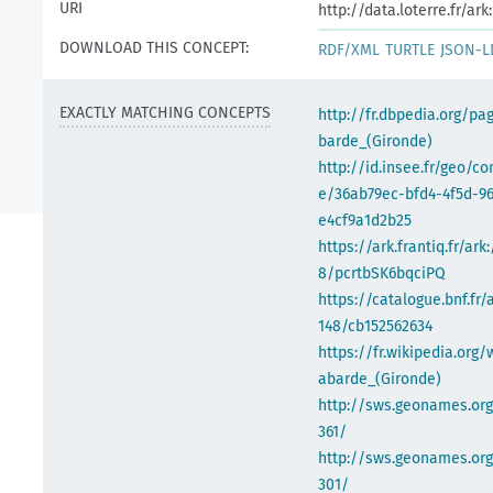
URI
http://data.loterre.fr/a
DOWNLOAD THIS CONCEPT:
RDF/XML
TURTLE
JSON-L
EXACTLY MATCHING CONCEPTS
http://fr.dbpedia.org/pa
barde_(Gironde)
http://id.insee.fr/geo/
e/36ab79ec-bfd4-4f5d-96
e4cf9a1d2b25
https://ark.frantiq.fr/ark
8/pcrtbSK6bqciPQ
https://catalogue.bnf.fr/
148/cb152562634
https://fr.wikipedia.org/
abarde_(Gironde)
http://sws.geonames.org
361/
http://sws.geonames.org
301/