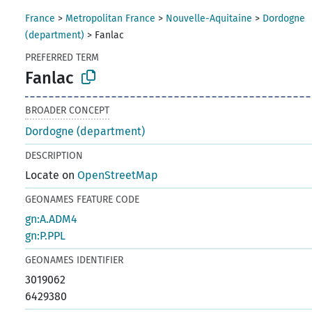
France
>
Metropolitan France
>
Nouvelle-Aquitaine
>
Dordogne
(department)
>
Fanlac
PREFERRED TERM
Fanlac
BROADER CONCEPT
Dordogne (department)
DESCRIPTION
Locate on
OpenStreetMap
GEONAMES FEATURE CODE
gn:A.ADM4
gn:P.PPL
GEONAMES IDENTIFIER
3019062
6429380