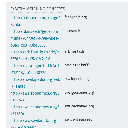
EXACTLY MATCHING CONCEPTS
fr.dbpedia.org
http://fr.dbpedia.org/page/
Fanlac
id.insee.fr
http://id.insee.fr/geo/com
mune/95f736f7-979e-4be1-
b8a3-cc3190be3666
ark.frantiq.fr
https://ark.frantiq.fr/ark:/2
6678/pcrteC5zOM7gSV
catalogue.bnf.fr
https://catalogue.bnf.fr/ark
:/12148/cb152518220
fr.wikipedia.org
https://fr.wikipedia.org/wik
i/Fanlac
sws.geonames.org
http://sws.geonames.org/3
019062/
sws.geonames.org
http://sws.geonames.org/6
429380/
www.wikidata.org
https://www.wikidata.org/
wiki/Q1079987