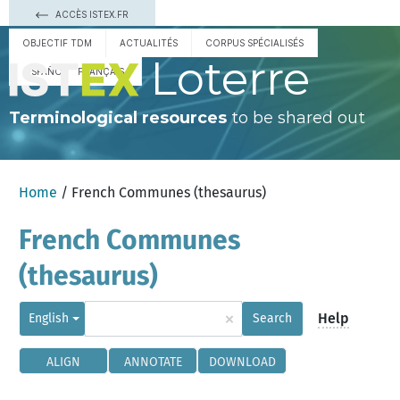
ACCÈS ISTEX.FR
OBJECTIF TDM
ACTUALITÉS
CORPUS SPÉCIALISÉS
Loterre
ESPAÑOL
FRANÇAIS
Terminological resources
to be shared out
Home
/ French Communes (thesaurus)
French Communes
(thesaurus)
×
Help
English
Search
ALIGN
ANNOTATE
DOWNLOAD