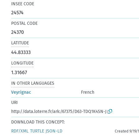
INSEE CODE
24574
POSTAL CODE
24370
LATITUDE
44.83333
LONGITUDE
1.31667
IN OTHER LANGUAGES
Veyrignac
French
URI
http://data.loterre.fr/ark:/67375/D63-TDQ1K4SN-J
DOWNLOAD THIS CONCEPT:
RDF/XML
TURTLE
JSON-LD
Created 9/19/