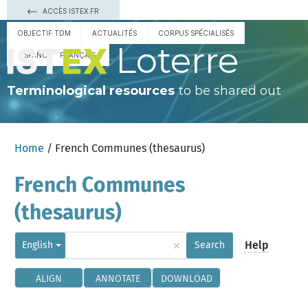
ACCÈS ISTEX.FR
OBJECTIF TDM
ACTUALITÉS
CORPUS SPÉCIALISÉS
Loterre
ESPAÑOL
FRANÇAIS
Terminological resources
to be shared out
Home
/ French Communes (thesaurus)
French Communes
(thesaurus)
×
Help
English
Search
ALIGN
ANNOTATE
DOWNLOAD