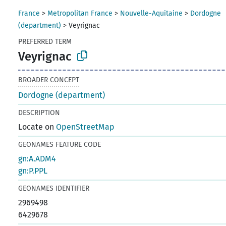
France
>
Metropolitan France
>
Nouvelle-Aquitaine
>
Dordogne
(department)
>
Veyrignac
PREFERRED TERM
Veyrignac
BROADER CONCEPT
Dordogne (department)
DESCRIPTION
Locate on
OpenStreetMap
GEONAMES FEATURE CODE
gn:A.ADM4
gn:P.PPL
GEONAMES IDENTIFIER
2969498
6429678