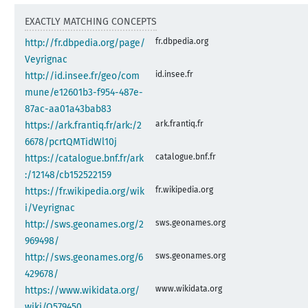
EXACTLY MATCHING CONCEPTS
fr.dbpedia.org
http://fr.dbpedia.org/page/
Veyrignac
id.insee.fr
http://id.insee.fr/geo/com
mune/e12601b3-f954-487e-
87ac-aa01a43bab83
ark.frantiq.fr
https://ark.frantiq.fr/ark:/2
6678/pcrtQMTidWl10j
catalogue.bnf.fr
https://catalogue.bnf.fr/ark
:/12148/cb152522159
fr.wikipedia.org
https://fr.wikipedia.org/wik
i/Veyrignac
sws.geonames.org
http://sws.geonames.org/2
969498/
sws.geonames.org
http://sws.geonames.org/6
429678/
www.wikidata.org
https://www.wikidata.org/
wiki/Q579450