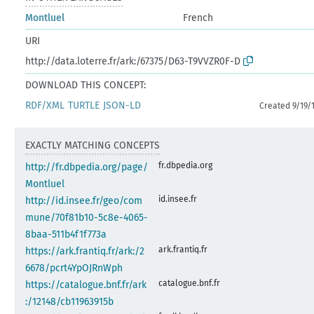
Montluel
French
URI
http://data.loterre.fr/ark:/67375/D63-T9VVZR0F-D
DOWNLOAD THIS CONCEPT:
RDF/XML
TURTLE
JSON-LD
Created 9/19/
EXACTLY MATCHING CONCEPTS
fr.dbpedia.org
http://fr.dbpedia.org/page/
Montluel
id.insee.fr
http://id.insee.fr/geo/com
mune/70f81b10-5c8e-4065-
8baa-511b4f1f773a
ark.frantiq.fr
https://ark.frantiq.fr/ark:/2
6678/pcrt4YpOJRnWph
catalogue.bnf.fr
https://catalogue.bnf.fr/ark
:/12148/cb11963915b