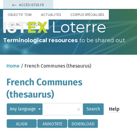
ACCÈS ISTEX.FR
OBJECTIF TDM
ACTUALITÉS
CORPUS SPÉCIALISÉS
Loterre
ESPAÑOL
FRANÇAIS
Terminological resources
to be shared out
Home
/ French Communes (thesaurus)
French Communes
(thesaurus)
×
Help
Any language
Search
ALIGN
ANNOTATE
DOWNLOAD