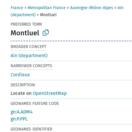
France
>
Metropolitan France
>
Auvergne-Rhône-Alpes
>
Ain
(department)
>
Montluel
PREFERRED TERM
Montluel
BROADER CONCEPT
Ain (department)
NARROWER CONCEPTS
Cordieux
DESCRIPTION
Locate on
OpenStreetMap
GEONAMES FEATURE CODE
gn:A.ADM4
gn:P.PPL
GEONAMES IDENTIFIER