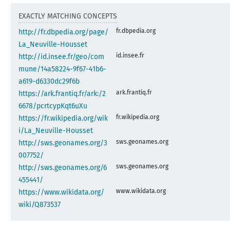
EXACTLY MATCHING CONCEPTS
fr.dbpedia.org
http://fr.dbpedia.org/page/
La_Neuville-Housset
id.insee.fr
http://id.insee.fr/geo/com
mune/14a58224-9f67-41b6-
a619-d6330dc29f6b
ark.frantiq.fr
https://ark.frantiq.fr/ark:/2
6678/pcrtcypKqt6uXu
fr.wikipedia.org
https://fr.wikipedia.org/wik
i/La_Neuville-Housset
sws.geonames.org
http://sws.geonames.org/3
007752/
sws.geonames.org
http://sws.geonames.org/6
455441/
www.wikidata.org
https://www.wikidata.org/
wiki/Q873537