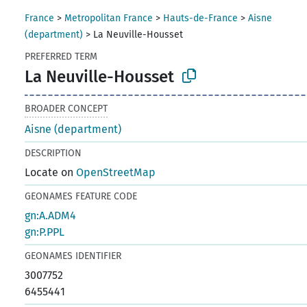
France
>
Metropolitan France
>
Hauts-de-France
>
Aisne
(department)
>
La Neuville-Housset
PREFERRED TERM
La Neuville-Housset
BROADER CONCEPT
Aisne (department)
DESCRIPTION
Locate on
OpenStreetMap
GEONAMES FEATURE CODE
gn:A.ADM4
gn:P.PPL
GEONAMES IDENTIFIER
3007752
6455441