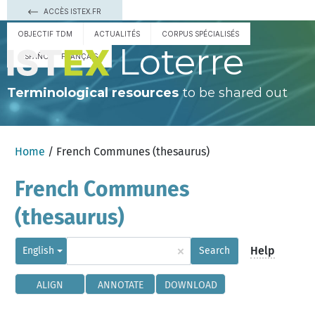
ACCÈS ISTEX.FR
OBJECTIF TDM
ACTUALITÉS
CORPUS SPÉCIALISÉS
Loterre
ESPAÑOL
FRANÇAIS
Terminological resources
to be shared out
Home
/ French Communes (thesaurus)
French Communes
(thesaurus)
×
Help
English
Search
ALIGN
ANNOTATE
DOWNLOAD