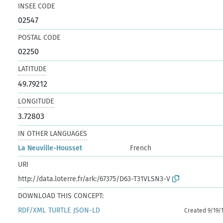
INSEE CODE
02547
POSTAL CODE
02250
LATITUDE
49.79212
LONGITUDE
3.72803
IN OTHER LANGUAGES
La Neuville-Housset
French
URI
http://data.loterre.fr/ark:/67375/D63-T31VLSN3-V
DOWNLOAD THIS CONCEPT:
RDF/XML
TURTLE
JSON-LD
Created 9/19/