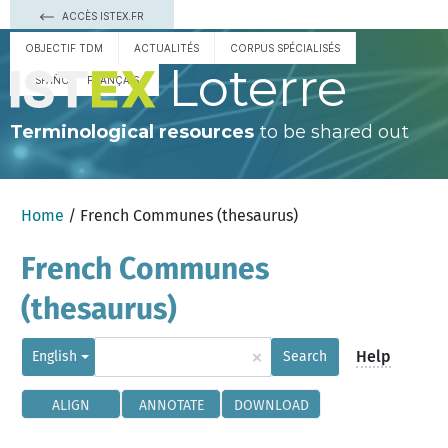
ACCÈS ISTEX.FR
OBJECTIF TDM
ACTUALITÉS
CORPUS SPÉCIALISÉS
Loterre
ESPAÑOL
FRANÇAIS
Terminological resources
to be shared out
Home
/ French Communes (thesaurus)
French Communes
(thesaurus)
×
Help
English
Search
ALIGN
ANNOTATE
DOWNLOAD