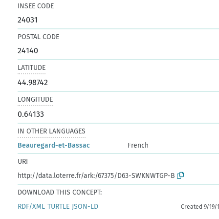
INSEE CODE
24031
POSTAL CODE
24140
LATITUDE
44.98742
LONGITUDE
0.64133
IN OTHER LANGUAGES
Beauregard-et-Bassac
French
URI
http://data.loterre.fr/ark:/67375/D63-SWKNWTGP-B
DOWNLOAD THIS CONCEPT:
RDF/XML
TURTLE
JSON-LD
Created 9/19/