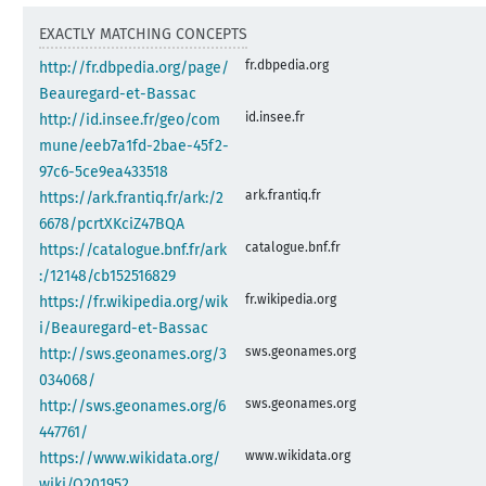
EXACTLY MATCHING CONCEPTS
fr.dbpedia.org
http://fr.dbpedia.org/page/
Beauregard-et-Bassac
id.insee.fr
http://id.insee.fr/geo/com
mune/eeb7a1fd-2bae-45f2-
97c6-5ce9ea433518
ark.frantiq.fr
https://ark.frantiq.fr/ark:/2
6678/pcrtXKciZ47BQA
catalogue.bnf.fr
https://catalogue.bnf.fr/ark
:/12148/cb152516829
fr.wikipedia.org
https://fr.wikipedia.org/wik
i/Beauregard-et-Bassac
sws.geonames.org
http://sws.geonames.org/3
034068/
sws.geonames.org
http://sws.geonames.org/6
447761/
www.wikidata.org
https://www.wikidata.org/
wiki/Q201952