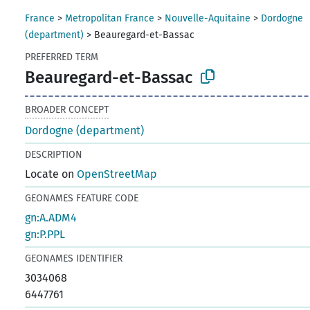
France
>
Metropolitan France
>
Nouvelle-Aquitaine
>
Dordogne
(department)
>
Beauregard-et-Bassac
PREFERRED TERM
Beauregard-et-Bassac
BROADER CONCEPT
Dordogne (department)
DESCRIPTION
Locate on
OpenStreetMap
GEONAMES FEATURE CODE
gn:A.ADM4
gn:P.PPL
GEONAMES IDENTIFIER
3034068
6447761