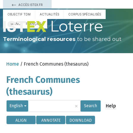
ACCÈS ISTEX.FR
OBJECTIF TDM
ACTUALITÉS
CORPUS SPÉCIALISÉS
Loterre
ESPAÑOL
FRANÇAIS
Terminological resources
to be shared out
Home
/ French Communes (thesaurus)
French Communes
(thesaurus)
×
Help
English
Search
ALIGN
ANNOTATE
DOWNLOAD