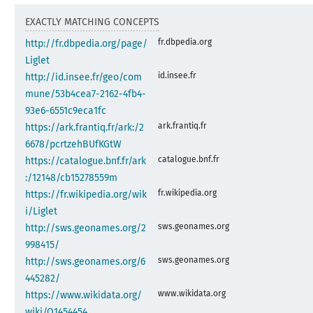
EXACTLY MATCHING CONCEPTS
fr.dbpedia.org
http://fr.dbpedia.org/page/
Liglet
id.insee.fr
http://id.insee.fr/geo/com
mune/53b4cea7-2162-4fb4-
93e6-6551c9eca1fc
ark.frantiq.fr
https://ark.frantiq.fr/ark:/2
6678/pcrtzehBUfKGtW
catalogue.bnf.fr
https://catalogue.bnf.fr/ark
:/12148/cb15278559m
fr.wikipedia.org
https://fr.wikipedia.org/wik
i/Liglet
sws.geonames.org
http://sws.geonames.org/2
998415/
sws.geonames.org
http://sws.geonames.org/6
445282/
www.wikidata.org
https://www.wikidata.org/
wiki/Q1454454