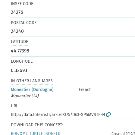
INSEE CODE
24276
POSTAL CODE
24240
LATITUDE
44.77398
LONGITUDE
0.32693
IN OTHER LANGUAGES
Monestier (Dordogne)
French
Monestier (24)
URI
http://data.loterre.fr/ark:/67375/D63-SP5MVSTF-N
DOWNLOAD THIS CONCEPT:
RDF/XML
TURTLE
JSON-LD
Created 9/19/