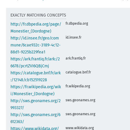
EXACTLY MATCHING CONCEPTS
fr.dbpedia.org
http://fr.dbpedia.org/page/
Monestier_(Dordogne)
id.insee.fr
http://id.insee.fr/geo/com
mune/6cae932c-3189-4c12-
88d1-9225b229fea1
ark.frantiq.fr
https://ark.frantiq.fr/ark:/2
6678/pcrtZVI6QBjCmj
catalogue.bnf.fr
https://catalogue.bnf.fr/ark
:/12148/cb152519228
fr.wikipedia.org
https://fr.wikipedia.org/wik
i/Monestier_(Dordogne)
sws.geonames.org
http://sws.geonames.org/2
993327/
sws.geonames.org
http://sws.geonames.org/6
612363/
www.wikidata.org
https://www.wikidata.org/