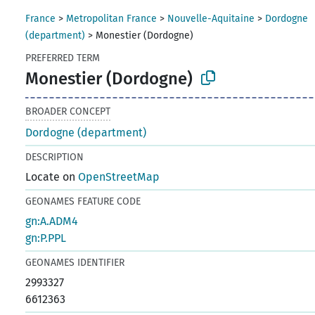
France
>
Metropolitan France
>
Nouvelle-Aquitaine
>
Dordogne
(department)
>
Monestier (Dordogne)
PREFERRED TERM
Monestier (Dordogne)
BROADER CONCEPT
Dordogne (department)
DESCRIPTION
Locate on
OpenStreetMap
GEONAMES FEATURE CODE
gn:A.ADM4
gn:P.PPL
GEONAMES IDENTIFIER
2993327
6612363