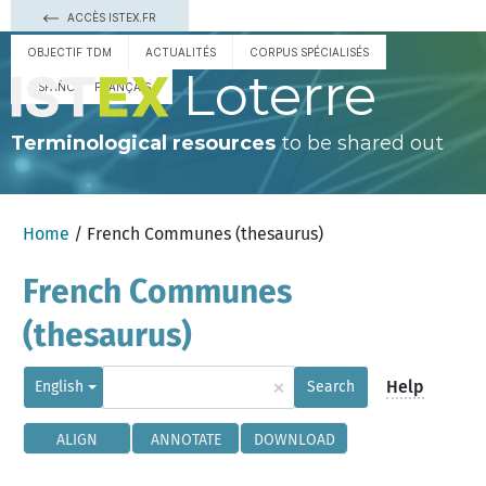
ACCÈS ISTEX.FR
OBJECTIF TDM
ACTUALITÉS
CORPUS SPÉCIALISÉS
Loterre
ESPAÑOL
FRANÇAIS
Terminological resources
to be shared out
Home
/ French Communes (thesaurus)
French Communes
(thesaurus)
×
Help
English
Search
ALIGN
ANNOTATE
DOWNLOAD