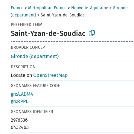
France
>
Metropolitan France
>
Nouvelle-Aquitaine
>
Gironde
(department)
>
Saint-Yzan-de-Soudiac
PREFERRED TERM
Saint-Yzan-de-Soudiac
BROADER CONCEPT
Gironde (department)
DESCRIPTION
Locate on
OpenStreetMap
GEONAMES FEATURE CODE
gn:A.ADM4
gn:P.PPL
GEONAMES IDENTIFIER
2976536
6432463