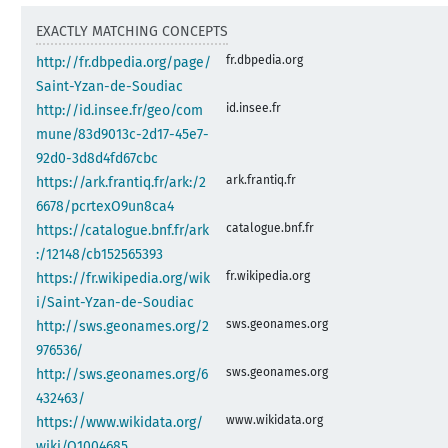
EXACTLY MATCHING CONCEPTS
fr.dbpedia.org
http://fr.dbpedia.org/page/
Saint-Yzan-de-Soudiac
id.insee.fr
http://id.insee.fr/geo/com
mune/83d9013c-2d17-45e7-
92d0-3d8d4fd67cbc
ark.frantiq.fr
https://ark.frantiq.fr/ark:/2
6678/pcrtexO9un8ca4
catalogue.bnf.fr
https://catalogue.bnf.fr/ark
:/12148/cb152565393
fr.wikipedia.org
https://fr.wikipedia.org/wik
i/Saint-Yzan-de-Soudiac
sws.geonames.org
http://sws.geonames.org/2
976536/
sws.geonames.org
http://sws.geonames.org/6
432463/
www.wikidata.org
https://www.wikidata.org/
wiki/Q1004685