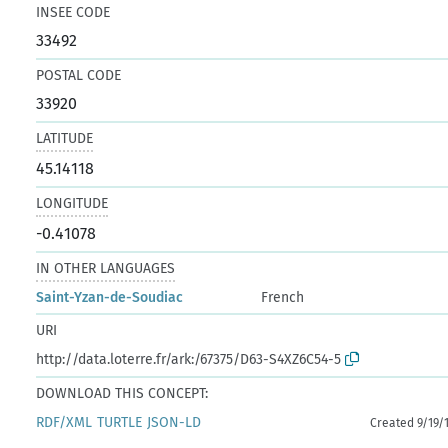
INSEE CODE
33492
POSTAL CODE
33920
LATITUDE
45.14118
LONGITUDE
-0.41078
IN OTHER LANGUAGES
Saint-Yzan-de-Soudiac
French
URI
http://data.loterre.fr/ark:/67375/D63-S4XZ6C54-5
DOWNLOAD THIS CONCEPT:
RDF/XML
TURTLE
JSON-LD
Created 9/19/