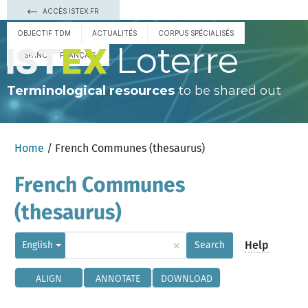
ACCÈS ISTEX.FR
OBJECTIF TDM
ACTUALITÉS
CORPUS SPÉCIALISÉS
Loterre
ESPAÑOL
FRANÇAIS
Terminological resources
to be shared out
Home
/ French Communes (thesaurus)
French Communes
(thesaurus)
×
Help
English
Search
ALIGN
ANNOTATE
DOWNLOAD