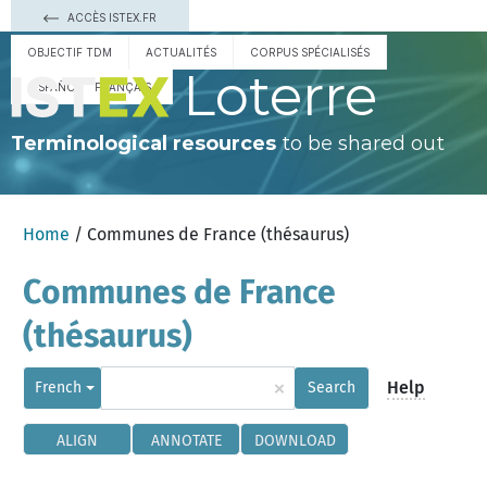
ACCÈS ISTEX.FR
OBJECTIF TDM
ACTUALITÉS
CORPUS SPÉCIALISÉS
Loterre
ESPAÑOL
FRANÇAIS
Terminological resources
to be shared out
Home
/ Communes de France (thésaurus)
Communes de France
(thésaurus)
×
Help
French
Search
ALIGN
ANNOTATE
DOWNLOAD