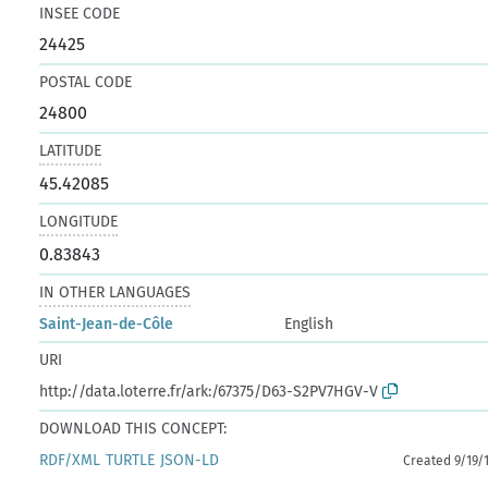
INSEE CODE
24425
POSTAL CODE
24800
LATITUDE
45.42085
LONGITUDE
0.83843
IN OTHER LANGUAGES
Saint-Jean-de-Côle
English
URI
http://data.loterre.fr/ark:/67375/D63-S2PV7HGV-V
DOWNLOAD THIS CONCEPT:
RDF/XML
TURTLE
JSON-LD
Created 9/19/