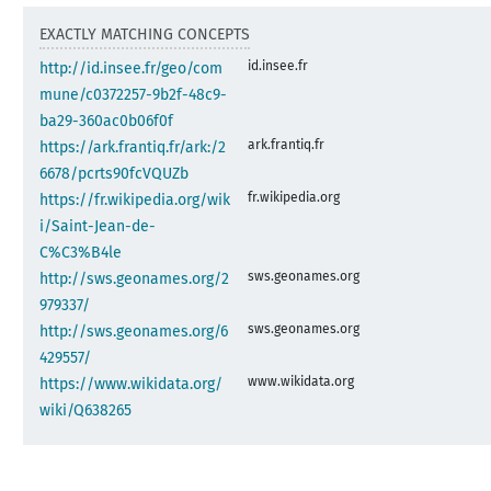
EXACTLY MATCHING CONCEPTS
id.insee.fr
http://id.insee.fr/geo/com
mune/c0372257-9b2f-48c9-
ba29-360ac0b06f0f
ark.frantiq.fr
https://ark.frantiq.fr/ark:/2
6678/pcrts90fcVQUZb
fr.wikipedia.org
https://fr.wikipedia.org/wik
i/Saint-Jean-de-
C%C3%B4le
sws.geonames.org
http://sws.geonames.org/2
979337/
sws.geonames.org
http://sws.geonames.org/6
429557/
www.wikidata.org
https://www.wikidata.org/
wiki/Q638265