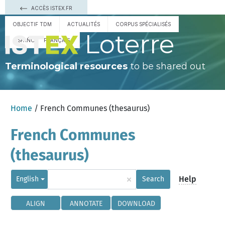
ACCÈS ISTEX.FR
OBJECTIF TDM
ACTUALITÉS
CORPUS SPÉCIALISÉS
Loterre
ESPAÑOL
FRANÇAIS
Terminological resources
to be shared out
Home
/ French Communes (thesaurus)
French Communes
(thesaurus)
×
Help
English
Search
ALIGN
ANNOTATE
DOWNLOAD