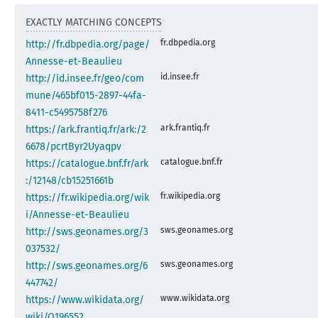
EXACTLY MATCHING CONCEPTS
fr.dbpedia.org
http://fr.dbpedia.org/page/
Annesse-et-Beaulieu
id.insee.fr
http://id.insee.fr/geo/com
mune/465bf015-2897-44fa-
8411-c5495758f276
ark.frantiq.fr
https://ark.frantiq.fr/ark:/2
6678/pcrtByr2Uyaqpv
catalogue.bnf.fr
https://catalogue.bnf.fr/ark
:/12148/cb15251661b
fr.wikipedia.org
https://fr.wikipedia.org/wik
i/Annesse-et-Beaulieu
sws.geonames.org
http://sws.geonames.org/3
037532/
sws.geonames.org
http://sws.geonames.org/6
447742/
www.wikidata.org
https://www.wikidata.org/
wiki/Q196552