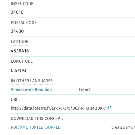
INSEE CODE
24010
POSTAL CODE
24430
LATITUDE
45.16416
LONGITUDE
0.57193
IN OTHER LANGUAGES
Annesse-et-Beaulieu
French
URI
http://data.loterre.fr/ark:/67375/D63-RFKHMQDK-7
DOWNLOAD THIS CONCEPT:
RDF/XML
TURTLE
JSON-LD
Created 9/19/