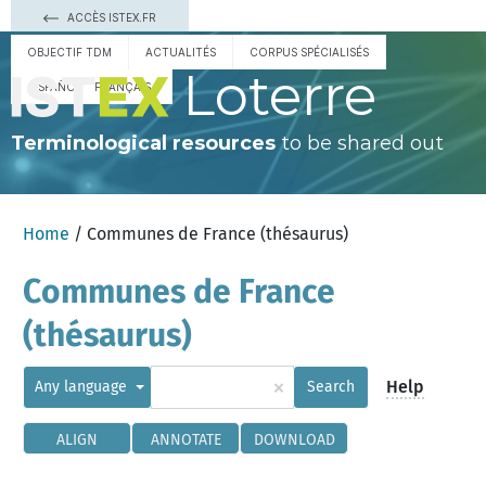
ACCÈS ISTEX.FR
OBJECTIF TDM
ACTUALITÉS
CORPUS SPÉCIALISÉS
Loterre
ESPAÑOL
FRANÇAIS
Terminological resources
to be shared out
Home
/ Communes de France (thésaurus)
Communes de France
(thésaurus)
×
Help
Any language
Search
ALIGN
ANNOTATE
DOWNLOAD