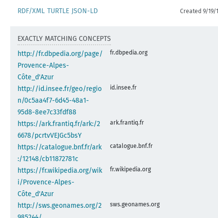
RDF/XML
TURTLE
JSON-LD
Created 9/19/
EXACTLY MATCHING CONCEPTS
fr.dbpedia.org
http://fr.dbpedia.org/page/
Provence-Alpes-
Côte_d'Azur
id.insee.fr
http://id.insee.fr/geo/regio
n/0c5aa4f7-6d45-48a1-
95d8-8ee7c33fdf88
ark.frantiq.fr
https://ark.frantiq.fr/ark:/2
6678/pcrtvVEJGc5bsY
catalogue.bnf.fr
https://catalogue.bnf.fr/ark
:/12148/cb11872781c
fr.wikipedia.org
https://fr.wikipedia.org/wik
i/Provence-Alpes-
Côte_d'Azur
sws.geonames.org
http://sws.geonames.org/2
985244/