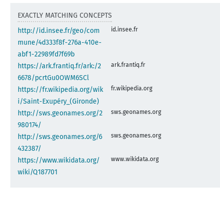
EXACTLY MATCHING CONCEPTS
id.insee.fr
http://id.insee.fr/geo/com
mune/4d333f8f-276a-410e-
abf1-22989fd7f69b
ark.frantiq.fr
https://ark.frantiq.fr/ark:/2
6678/pcrtGu0OWM6SCl
fr.wikipedia.org
https://fr.wikipedia.org/wik
i/Saint-Exupéry_(Gironde)
sws.geonames.org
http://sws.geonames.org/2
980174/
sws.geonames.org
http://sws.geonames.org/6
432387/
www.wikidata.org
https://www.wikidata.org/
wiki/Q187701