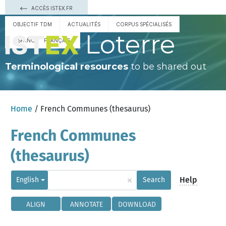
ACCÈS ISTEX.FR
OBJECTIF TDM
ACTUALITÉS
CORPUS SPÉCIALISÉS
Loterre
ESPAÑOL
FRANÇAIS
Terminological resources
to be shared out
Home
/ French Communes (thesaurus)
French Communes
(thesaurus)
×
Help
English
Search
ALIGN
ANNOTATE
DOWNLOAD