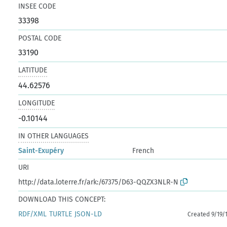
INSEE CODE
33398
POSTAL CODE
33190
LATITUDE
44.62576
LONGITUDE
-0.10144
IN OTHER LANGUAGES
Saint-Exupéry
French
URI
http://data.loterre.fr/ark:/67375/D63-QQZX3NLR-N
DOWNLOAD THIS CONCEPT:
RDF/XML
TURTLE
JSON-LD
Created 9/19/