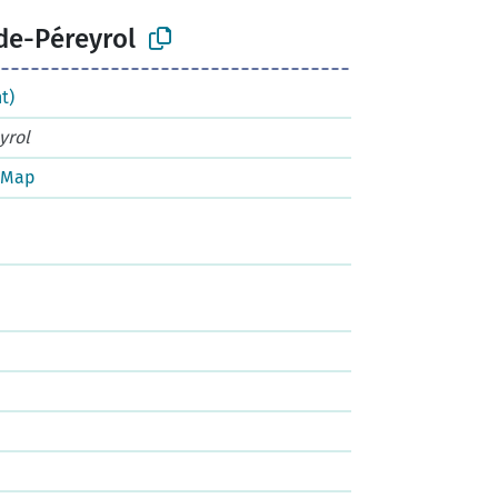
e-Péreyrol
t)
yrol
tMap