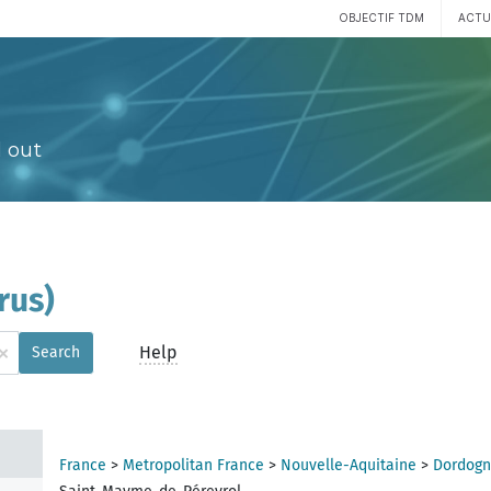
OBJECTIF TDM
ACTU
 out
rus)
×
Help
Search
France
>
Metropolitan France
>
Nouvelle-Aquitaine
>
Dordogn