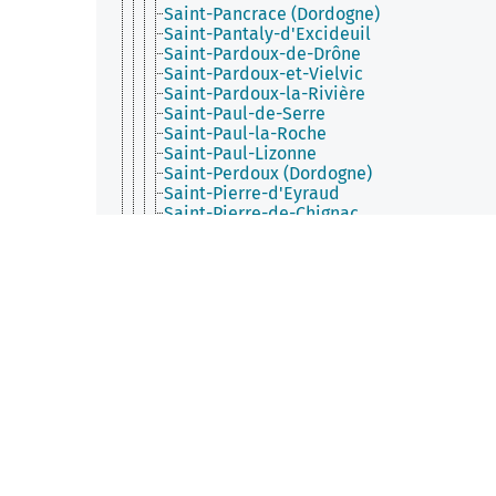
Saint-Pancrace (Dordogne)
Saint-Pantaly-d'Excideuil
Saint-Pardoux-de-Drône
Saint-Pardoux-et-Vielvic
Saint-Pardoux-la-Rivière
Saint-Paul-de-Serre
Saint-Paul-la-Roche
Saint-Paul-Lizonne
Saint-Perdoux (Dordogne)
Saint-Pierre-d'Eyraud
Saint-Pierre-de-Chignac
Saint-Pierre-de-Côle
Saint-Pierre-de-Frugie
Saint-Pompon
Saint-Priest-les-Fougères
Saint-Rabier
Saint-Raphaël (Dordogne)
Saint-Rémy (Dordogne)
Saint-Romain-de-Monpazier
Saint-Romain-et-Saint-Clément
Saint-Saud-Lacoussière
Saint-Sauveur (Dordogne)
Saint-Sauveur-Lalande
Saint-Seurin-de-Prats
Saint-Séverin-d'Estissac