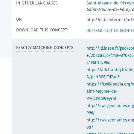
IN OTHER LANGUAGES
Saint-Mayme-de-Péreyr
Saint-Maime-de-Péreyro
URI
http://data.loterre.fr/a
DOWNLOAD THIS CONCEPT:
RDF/XML
TURTLE
JSON-L
EXACTLY MATCHING CONCEPTS
http://id.insee.fr/geo/
e/2b8ca25c-f748-4ff0-b5
a196fffdc96d
https://ark.frantiq.fr/ark
8/pcrtBE6fTd7ad5
https://fr.wikipedia.org/
aint-Mayme-de-
P%C3%A9reyrol
http://sws.geonames.or
096/
http://sws.geonames.org
88/