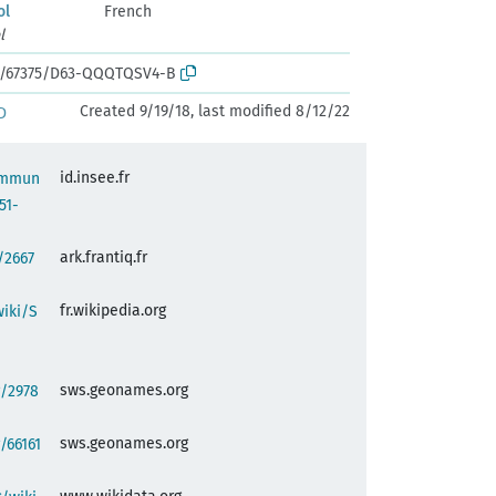
ol
French
l
rk:/67375/D63-QQQTQSV4-B
Created 9/19/18, last modified 8/12/22
D
id.insee.fr
commun
51-
ark.frantiq.fr
:/2667
fr.wikipedia.org
wiki/S
sws.geonames.org
g/2978
sws.geonames.org
/66161