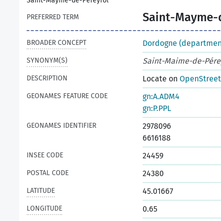
Saint-Mayme-de-Péreyrol
Saint-Mayme-d
PREFERRED TERM
BROADER CONCEPT
Dordogne (departmen
SYNONYM(S)
Saint-Maime-de-Pére
DESCRIPTION
Locate on
OpenStree
GEONAMES FEATURE CODE
gn:A.ADM4
gn:P.PPL
GEONAMES IDENTIFIER
2978096
6616188
INSEE CODE
24459
POSTAL CODE
24380
LATITUDE
45.01667
LONGITUDE
0.65