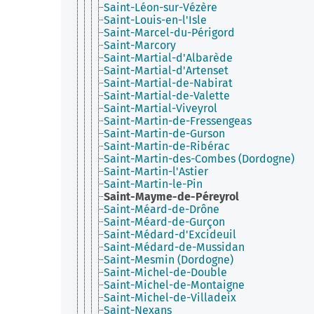
Saint-Léon-sur-Vézère
Saint-Louis-en-l'Isle
Saint-Marcel-du-Périgord
Saint-Marcory
Saint-Martial-d'Albarède
Saint-Martial-d'Artenset
Saint-Martial-de-Nabirat
Saint-Martial-de-Valette
Saint-Martial-Viveyrol
Saint-Martin-de-Fressengeas
Saint-Martin-de-Gurson
Saint-Martin-de-Ribérac
Saint-Martin-des-Combes (Dordogne)
Saint-Martin-l'Astier
Saint-Martin-le-Pin
Saint-Mayme-de-Péreyrol
Saint-Méard-de-Drône
Saint-Méard-de-Gurçon
Saint-Médard-d'Excideuil
Saint-Médard-de-Mussidan
Saint-Mesmin (Dordogne)
Saint-Michel-de-Double
Saint-Michel-de-Montaigne
Saint-Michel-de-Villadeix
Saint-Nexans