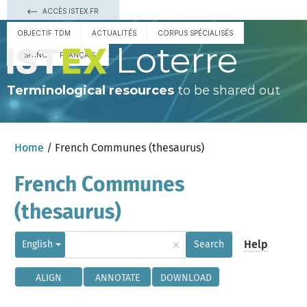
ACCÈS ISTEX.FR
OBJECTIF TDM
ACTUALITÉS
CORPUS SPÉCIALISÉS
Loterre
ESPAÑOL
FRANÇAIS
Terminological resources
to be shared out
Home
/ French Communes (thesaurus)
French Communes
(thesaurus)
×
Help
English
Search
ALIGN
ANNOTATE
DOWNLOAD