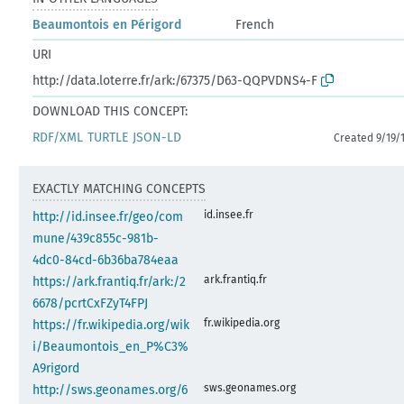
Beaumontois en Périgord
French
URI
http://data.loterre.fr/ark:/67375/D63-QQPVDNS4-F
DOWNLOAD THIS CONCEPT:
RDF/XML
TURTLE
JSON-LD
Created 9/19/
EXACTLY MATCHING CONCEPTS
id.insee.fr
http://id.insee.fr/geo/com
mune/439c855c-981b-
4dc0-84cd-6b36ba784eaa
ark.frantiq.fr
https://ark.frantiq.fr/ark:/2
6678/pcrtCxFZyT4FPJ
fr.wikipedia.org
https://fr.wikipedia.org/wik
i/Beaumontois_en_P%C3%
A9rigord
sws.geonames.org
http://sws.geonames.org/6