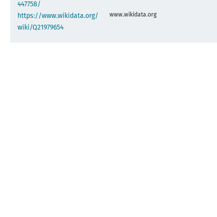
447758/
www.wikidata.org
https://www.wikidata.org/
wiki/Q21979654