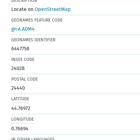
DESCRIPTION
Locate on
OpenStreetMap
GEONAMES FEATURE CODE
gn:A.ADM4
GEONAMES IDENTIFIER
6447758
INSEE CODE
24028
POSTAL CODE
24440
LATITUDE
44.76972
LONGITUDE
0.76694
IN OTHER LANGUAGES