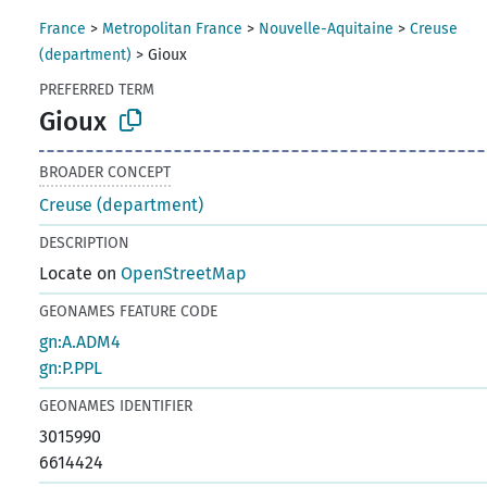
France
>
Metropolitan France
>
Nouvelle-Aquitaine
>
Creuse
(department)
>
Gioux
PREFERRED TERM
Gioux
BROADER CONCEPT
Creuse (department)
DESCRIPTION
Locate on
OpenStreetMap
GEONAMES FEATURE CODE
gn:A.ADM4
gn:P.PPL
GEONAMES IDENTIFIER
3015990
6614424