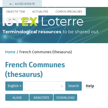
ACCÈS ISTEX.FR
OBJECTIF TDM
ACTUALITÉS
CORPUS SPÉCIALISÉS
Loterre
ESPAÑOL
FRANÇAIS
Terminological resources
to be shared out
Home
/ French Communes (thesaurus)
French Communes
(thesaurus)
×
Help
English
Search
ALIGN
ANNOTATE
DOWNLOAD