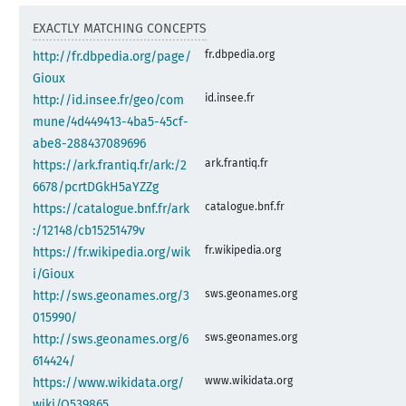
EXACTLY MATCHING CONCEPTS
fr.dbpedia.org
http://fr.dbpedia.org/page/
Gioux
id.insee.fr
http://id.insee.fr/geo/com
mune/4d449413-4ba5-45cf-
abe8-288437089696
ark.frantiq.fr
https://ark.frantiq.fr/ark:/2
6678/pcrtDGkH5aYZZg
catalogue.bnf.fr
https://catalogue.bnf.fr/ark
:/12148/cb15251479v
fr.wikipedia.org
https://fr.wikipedia.org/wik
i/Gioux
sws.geonames.org
http://sws.geonames.org/3
015990/
sws.geonames.org
http://sws.geonames.org/6
614424/
www.wikidata.org
https://www.wikidata.org/
wiki/Q539865