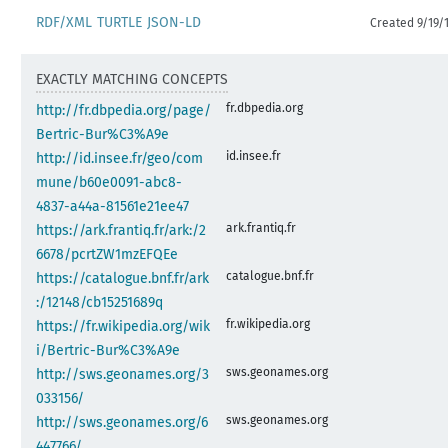
RDF/XML
TURTLE
JSON-LD
Created 9/19/
EXACTLY MATCHING CONCEPTS
fr.dbpedia.org
http://fr.dbpedia.org/page/
Bertric-Bur%C3%A9e
id.insee.fr
http://id.insee.fr/geo/com
mune/b60e0091-abc8-
4837-a44a-81561e21ee47
ark.frantiq.fr
https://ark.frantiq.fr/ark:/2
6678/pcrtZW1mzEFQEe
catalogue.bnf.fr
https://catalogue.bnf.fr/ark
:/12148/cb15251689q
fr.wikipedia.org
https://fr.wikipedia.org/wik
i/Bertric-Bur%C3%A9e
sws.geonames.org
http://sws.geonames.org/3
033156/
sws.geonames.org
http://sws.geonames.org/6
447766/