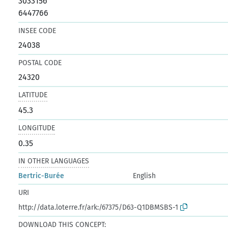
3033156
6447766
INSEE CODE
24038
POSTAL CODE
24320
LATITUDE
45.3
LONGITUDE
0.35
IN OTHER LANGUAGES
Bertric-Burée
English
URI
http://data.loterre.fr/ark:/67375/D63-Q1DBMSBS-1
DOWNLOAD THIS CONCEPT: