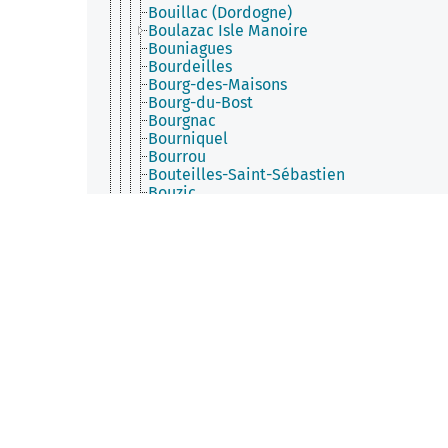
Bouillac (Dordogne)
Boulazac Isle Manoire
Bouniagues
Bourdeilles
Bourg-des-Maisons
Bourg-du-Bost
Bourgnac
Bourniquel
Bourrou
Bouteilles-Saint-Sébastien
Bouzic
Brantôme en Périgord
Brouchaud
Bussac
Busserolles
Bussière-Badil
Calès (Dordogne)
Calviac-en-Périgord
Campagnac-lès-Quercy
Campagne (Dordogne)
Campsegret
Capdrot
Carlux
Carsac-Aillac
Carsac-de-Gurson