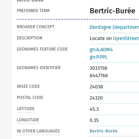
Bertric-Burée
Bertric-Burée
PREFERRED TERM
BROADER CONCEPT
Dordogne (departmen
DESCRIPTION
Locate on
OpenStree
GEONAMES FEATURE CODE
gn:A.ADM4
gn:P.PPL
GEONAMES IDENTIFIER
3033156
6447766
INSEE CODE
24038
POSTAL CODE
24320
LATITUDE
45.3
LONGITUDE
0.35
IN OTHER LANGUAGES
Bertric-Burée