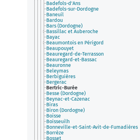
Badefols-d'Ans
Badefols-sur-Dordogne
Baneuil
Bardou
Bars (Dordogne)
Bassillac et Auberoche
Bayac
Beaumontois en Périgord
Beaupouyet
Beauregard-de-Terrasson
Beauregard-et-Bassac
Beauronne
Beleymas
Berbiguières
Bergerac
Bertric-Burée
Besse (Dordogne)
Beynac-et-Cazenac
Biras
Biron (Dordogne)
Boisse
Boisseuilh
Bonneville-et-Saint-Avit-de-Fumadières
Borrèze
Bosset