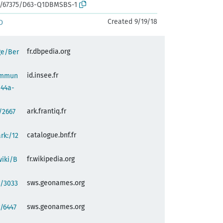
rk:/67375/D63-Q1DBMSBS-1
Created 9/19/18
D
fr.dbpedia.org
ge/Ber
id.insee.fr
commun
a44a-
ark.frantiq.fr
:/2667
catalogue.bnf.fr
ark:/12
fr.wikipedia.org
wiki/B
sws.geonames.org
g/3033
sws.geonames.org
/6447