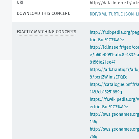
URI
http://data.loterre.fr/a
DOWNLOAD THIS CONCEPT:
RDF/XML
TURTLE
JSON-L
EXACTLY MATCHING CONCEPTS
http://fr.dbpedia.org/pa
tric-Bur%C3%A9e
http://id.insee.fr/geo/
e/b60e0091-abc8-4837-
81561e21ee47
https://ark.frantiq.fr/ark
8/pcrtZW1mzEFQEe
https://catalogue.bnf.fr/
148/cb15251689q
https://fr.wikipedia.org/
ertric-Bur%C3%A9e
http://sws.geonames.or
156/
http://sws.geonames.org
766/