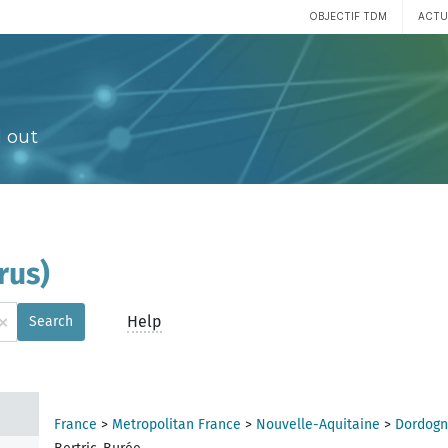
OBJECTIF TDM
ACTU
 out
rus)
×
Help
Search
France
>
Metropolitan France
>
Nouvelle-Aquitaine
>
Dordogn