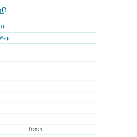
t)
tMap
French