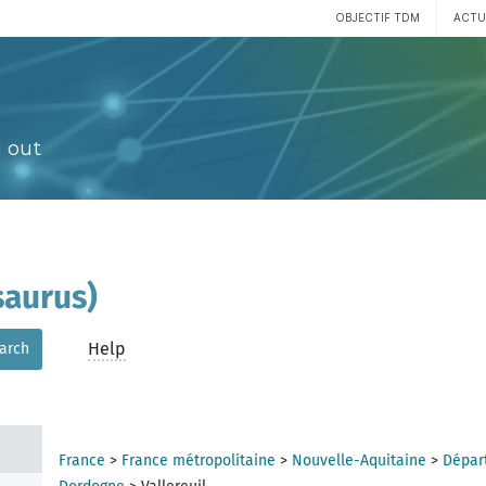
OBJECTIF TDM
ACTU
 out
aurus)
Help
arch
France
>
France métropolitaine
>
Nouvelle-Aquitaine
>
Dépar