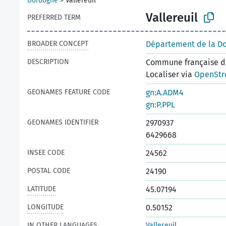
Dordogne
>
Vallereuil
Vallereuil
PREFERRED TERM
BROADER CONCEPT
Département de la D
DESCRIPTION
Commune française du
Localiser via
OpenStr
GEONAMES FEATURE CODE
gn:A.ADM4
gn:P.PPL
GEONAMES IDENTIFIER
2970937
6429668
INSEE CODE
24562
POSTAL CODE
24190
LATITUDE
45.07194
LONGITUDE
0.50152
IN OTHER LANGUAGES
Vallereuil