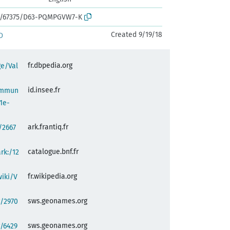
ark:/67375/D63-PQMPGVW7-K
Created 9/19/18
D
fr.dbpedia.org
ge/Val
id.insee.fr
commun
1e-
ark.frantiq.fr
:/2667
catalogue.bnf.fr
ark:/12
fr.wikipedia.org
wiki/V
sws.geonames.org
g/2970
sws.geonames.org
/6429