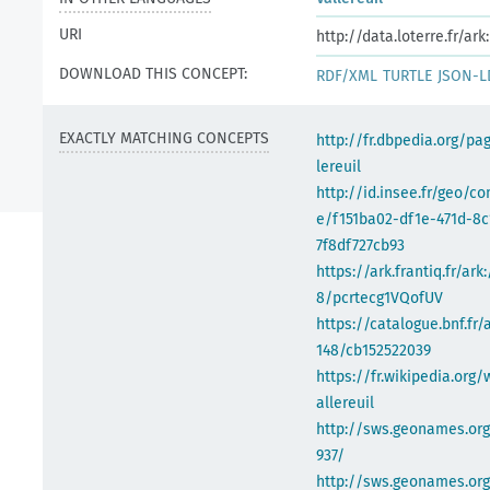
URI
http://data.loterre.fr/
DOWNLOAD THIS CONCEPT:
RDF/XML
TURTLE
JSON-L
EXACTLY MATCHING CONCEPTS
http://fr.dbpedia.org/pa
lereuil
http://id.insee.fr/geo/
e/f151ba02-df1e-471d-8c
7f8df727cb93
https://ark.frantiq.fr/ark
8/pcrtecg1VQofUV
https://catalogue.bnf.fr/
148/cb152522039
https://fr.wikipedia.org/
allereuil
http://sws.geonames.or
937/
http://sws.geonames.org