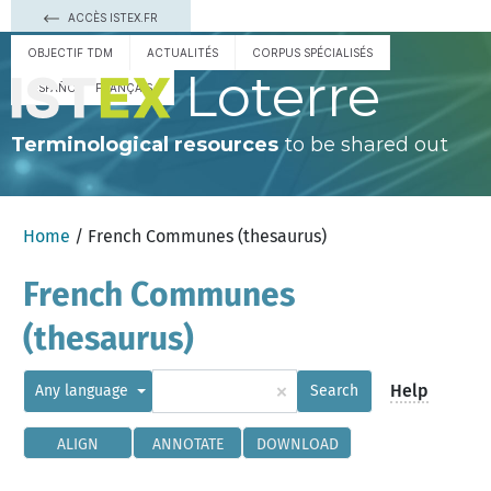
ACCÈS ISTEX.FR
OBJECTIF TDM
ACTUALITÉS
CORPUS SPÉCIALISÉS
Loterre
ESPAÑOL
FRANÇAIS
Terminological resources
to be shared out
Home
/ French Communes (thesaurus)
French Communes
(thesaurus)
×
Help
Any language
Search
ALIGN
ANNOTATE
DOWNLOAD