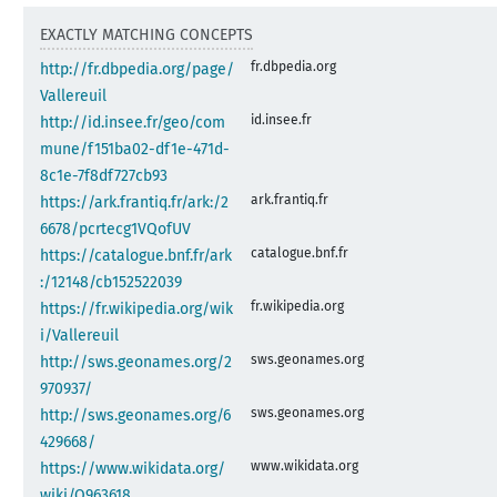
EXACTLY MATCHING CONCEPTS
fr.dbpedia.org
http://fr.dbpedia.org/page/
Vallereuil
id.insee.fr
http://id.insee.fr/geo/com
mune/f151ba02-df1e-471d-
8c1e-7f8df727cb93
ark.frantiq.fr
https://ark.frantiq.fr/ark:/2
6678/pcrtecg1VQofUV
catalogue.bnf.fr
https://catalogue.bnf.fr/ark
:/12148/cb152522039
fr.wikipedia.org
https://fr.wikipedia.org/wik
i/Vallereuil
sws.geonames.org
http://sws.geonames.org/2
970937/
sws.geonames.org
http://sws.geonames.org/6
429668/
www.wikidata.org
https://www.wikidata.org/
wiki/Q963618