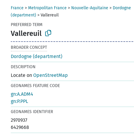
France
>
Metropolitan France
>
Nouvelle-Aquitaine
>
Dordogne
(department)
>
Vallereuil
PREFERRED TERM
Vallereuil
BROADER CONCEPT
Dordogne (department)
DESCRIPTION
Locate on
OpenStreetMap
GEONAMES FEATURE CODE
gn:A.ADM4
gn:P.PPL
GEONAMES IDENTIFIER
2970937
6429668