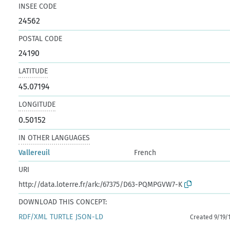
INSEE CODE
24562
POSTAL CODE
24190
LATITUDE
45.07194
LONGITUDE
0.50152
IN OTHER LANGUAGES
Vallereuil
French
URI
http://data.loterre.fr/ark:/67375/D63-PQMPGVW7-K
DOWNLOAD THIS CONCEPT:
RDF/XML
TURTLE
JSON-LD
Created 9/19/