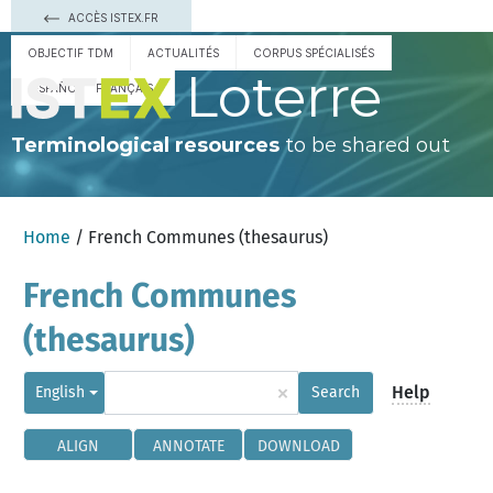
ACCÈS ISTEX.FR
OBJECTIF TDM
ACTUALITÉS
CORPUS SPÉCIALISÉS
Loterre
ESPAÑOL
FRANÇAIS
Terminological resources
to be shared out
Home
/ French Communes (thesaurus)
French Communes
(thesaurus)
×
Help
English
Search
ALIGN
ANNOTATE
DOWNLOAD