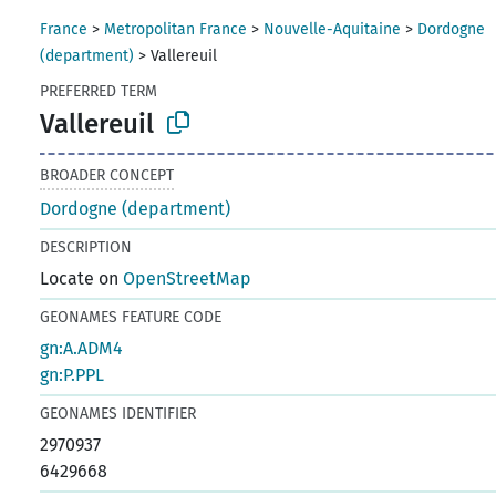
France
>
Metropolitan France
>
Nouvelle-Aquitaine
>
Dordogne
(department)
>
Vallereuil
PREFERRED TERM
Vallereuil
BROADER CONCEPT
Dordogne (department)
DESCRIPTION
Locate on
OpenStreetMap
GEONAMES FEATURE CODE
gn:A.ADM4
gn:P.PPL
GEONAMES IDENTIFIER
2970937
6429668