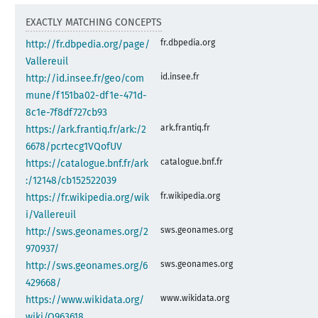
EXACTLY MATCHING CONCEPTS
fr.dbpedia.org
http://fr.dbpedia.org/page/
Vallereuil
id.insee.fr
http://id.insee.fr/geo/com
mune/f151ba02-df1e-471d-
8c1e-7f8df727cb93
ark.frantiq.fr
https://ark.frantiq.fr/ark:/2
6678/pcrtecg1VQofUV
catalogue.bnf.fr
https://catalogue.bnf.fr/ark
:/12148/cb152522039
fr.wikipedia.org
https://fr.wikipedia.org/wik
i/Vallereuil
sws.geonames.org
http://sws.geonames.org/2
970937/
sws.geonames.org
http://sws.geonames.org/6
429668/
www.wikidata.org
https://www.wikidata.org/
wiki/Q963618