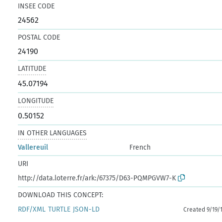
INSEE CODE
24562
POSTAL CODE
24190
LATITUDE
45.07194
LONGITUDE
0.50152
IN OTHER LANGUAGES
Vallereuil
French
URI
http://data.loterre.fr/ark:/67375/D63-PQMPGVW7-K
DOWNLOAD THIS CONCEPT:
RDF/XML
TURTLE
JSON-LD
Created 9/19/