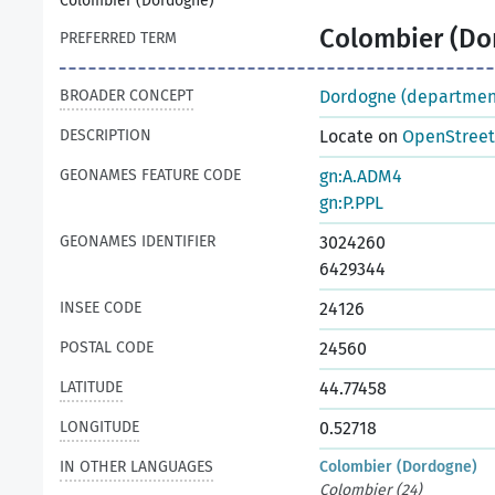
Colombier (Dordogne)
Colombier (Do
PREFERRED TERM
BROADER CONCEPT
Dordogne (departmen
DESCRIPTION
Locate on
OpenStree
GEONAMES FEATURE CODE
gn:A.ADM4
gn:P.PPL
GEONAMES IDENTIFIER
3024260
6429344
INSEE CODE
24126
POSTAL CODE
24560
LATITUDE
44.77458
LONGITUDE
0.52718
IN OTHER LANGUAGES
Colombier (Dordogne)
Colombier (24)