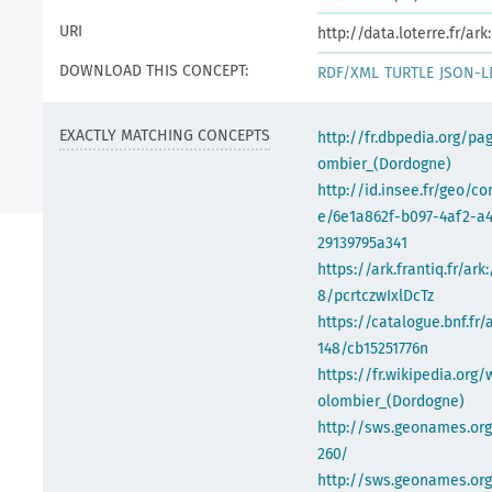
URI
http://data.loterre.fr/a
DOWNLOAD THIS CONCEPT:
RDF/XML
TURTLE
JSON-L
EXACTLY MATCHING CONCEPTS
http://fr.dbpedia.org/pa
ombier_(Dordogne)
http://id.insee.fr/geo/
e/6e1a862f-b097-4af2-a
29139795a341
https://ark.frantiq.fr/ark
8/pcrtczwIxlDcTz
https://catalogue.bnf.fr/
148/cb15251776n
https://fr.wikipedia.org/
olombier_(Dordogne)
http://sws.geonames.or
260/
http://sws.geonames.org