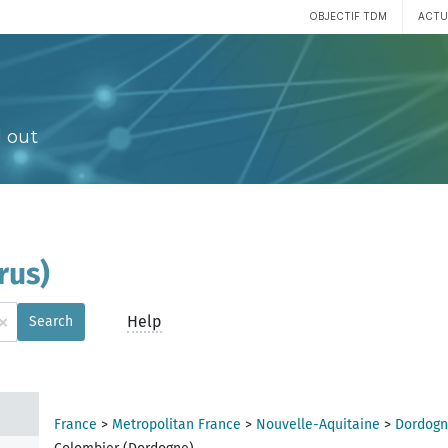
OBJECTIF TDM
ACTU
 out
rus)
×
Help
Search
France
>
Metropolitan France
>
Nouvelle-Aquitaine
>
Dordogn