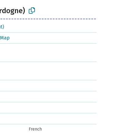
rdogne)
t)
tMap
French