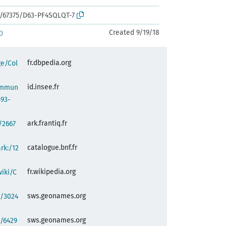
rk:/67375/D63-PF4SQLQT-7
Created 9/19/18
D
fr.dbpedia.org
ge/Col
id.insee.fr
commun
493-
ark.frantiq.fr
:/2667
catalogue.bnf.fr
ark:/12
fr.wikipedia.org
wiki/C
sws.geonames.org
g/3024
sws.geonames.org
/6429