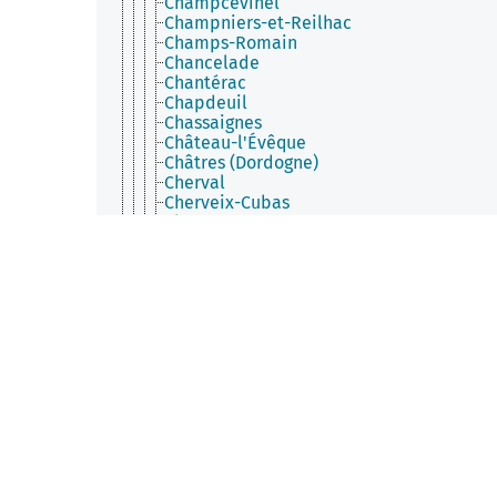
Champcevinel
Champniers-et-Reilhac
Champs-Romain
Chancelade
Chantérac
Chapdeuil
Chassaignes
Château-l'Évêque
Châtres (Dordogne)
Cherval
Cherveix-Cubas
Chourgnac
Cladech
Clermont-d'Excideuil
Clermont-de-Beauregard
Colombier (Dordogne)
Coly-Saint-Amand
Comberanche-et-Épeluche
Condat-sur-Trincou
Condat-sur-Vézère
Conne-de-Labarde
Connezac
Corgnac-sur-l'Isle
Cornille
Coubjours