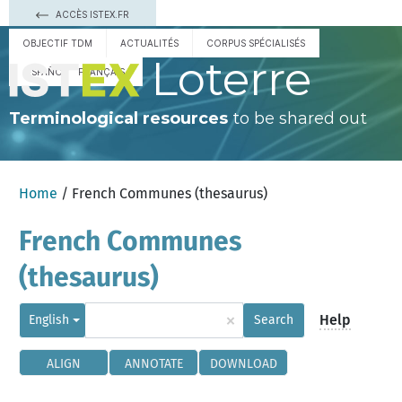
ACCÈS ISTEX.FR
OBJECTIF TDM
ACTUALITÉS
CORPUS SPÉCIALISÉS
Loterre
ESPAÑOL
FRANÇAIS
Terminological resources
to be shared out
Home
/ French Communes (thesaurus)
French Communes
(thesaurus)
×
Help
English
Search
ALIGN
ANNOTATE
DOWNLOAD