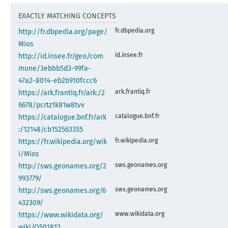
EXACTLY MATCHING CONCEPTS
fr.dbpedia.org
http://fr.dbpedia.org/page/
Mios
id.insee.fr
http://id.insee.fr/geo/com
mune/3ebbb5d3-99fa-
47a2-8014-eb2b910fccc6
ark.frantiq.fr
https://ark.frantiq.fr/ark:/2
6678/pcrtz1k81w8tvv
catalogue.bnf.fr
https://catalogue.bnf.fr/ark
:/12148/cb152563355
fr.wikipedia.org
https://fr.wikipedia.org/wik
i/Mios
sws.geonames.org
http://sws.geonames.org/2
993779/
sws.geonames.org
http://sws.geonames.org/6
432309/
www.wikidata.org
https://www.wikidata.org/
wiki/Q501812